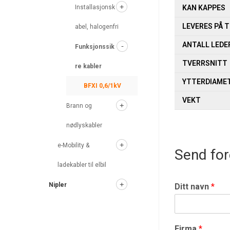
Installasjonsk
KAN KAPPES
LEVERES PÅ 
abel, halogenfri
ANTALL LEDE
Funksjonssik
TVERRSNITT
re kabler
YTTERDIAME
BFXI 0,6/1kV
VEKT
Brann og
nødlyskabler
e-Mobility &
Send for
ladekabler til elbil
Nipler
Ditt navn
*
Firma
*