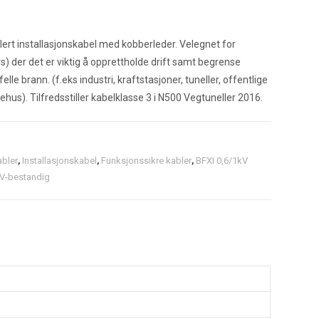
lert installasjonskabel med kobberleder. Velegnet for
s) der det er viktig å opprettholde drift samt begrense
felle brann. (f.eks industri, kraftstasjoner, tuneller, offentlige
ehus). Tilfredsstiller kabelklasse 3 i N500 Vegtuneller 2016.
abler
,
Installasjonskabel
,
Funksjonssikre kabler
,
BFXI 0,6/1kV
V-bestandig