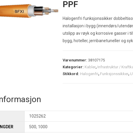
PPF
Halogenfri funksjonssikker dobbeltiso
installasjon i bygg (innendørs/utendør
utslipp av røyk og korrosive gasser i til
bygg, hoteller, jernbanetuneller og syk
Varenummer:
38107175
Kategorier:
Kabler
,
Infrastruktur / Kraftk
Stikkord:
Halogenfri
,
Funksjonssikker
,
U
informasjon
1025262
ENGDER
500, 1000