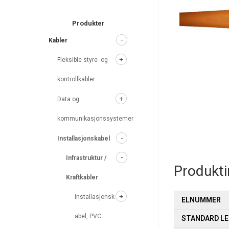
search
Produkter
Kabler
Fleksible styre- og
kontrollkabler
Data og
kommunikasjonssystemer
Installasjonskabel
Infrastruktur /
Produkt
Kraftkabler
Installasjonsk
ELNUMMER
abel, PVC
STANDARD L