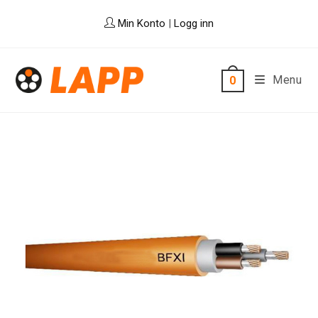
Skip
Min Konto
|
Logg inn
to
content
Menu
0