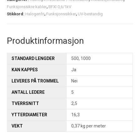
Funksjonssikre kabler
,
BFXI 0,6/1kV
Stikkord:
Halogenfri
,
Funksjonssikker
,
UV-bestandig
Produktinformasjon
STANDARD LENGDER
500, 1000
KAN KAPPES
Ja
LEVERES PÅ TROMMEL
Nei
ANTALL LEDERE
5
TVERRSNITT
2,5
YTTERDIAMETER
16,3
VEKT
0,37 kg per meter