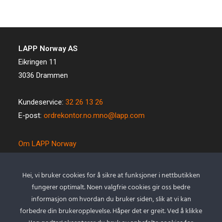
LAPP Norway AS
Eikringen 11
3036 Drammen
Kundeservice:
32 26 13 26
E-post:
ordrekontor.no.mno@lapp.com
Om LAPP Norway
Spesialkabel
Kvalitet og miljø
Hei, vi bruker cookies for å sikre at funksjoner i nettbutikken
Betingelser
fungerer optimalt. Noen valgfrie cookies gir oss bedre
Kontakt oss
informasjon om hvordan du bruker siden, slik at vi kan
forbedre din brukeropplevelse. Håper det er greit. Ved å klikke
Cookie policy