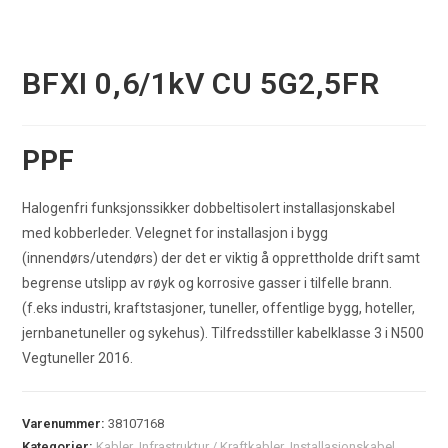
BFXI 0,6/1kV CU 5G2,5FR
PPF
Halogenfri funksjonssikker dobbeltisolert installasjonskabel
med kobberleder. Velegnet for installasjon i bygg
(innendørs/utendørs) der det er viktig å opprettholde drift samt
begrense utslipp av røyk og korrosive gasser i tilfelle brann.
(f.eks industri, kraftstasjoner, tuneller, offentlige bygg, hoteller,
jernbanetuneller og sykehus). Tilfredsstiller kabelklasse 3 i N500
Vegtuneller 2016.
Varenummer:
38107168
Kategorier:
Kabler
,
Infrastruktur / Kraftkabler
,
Installasjonskabel
,