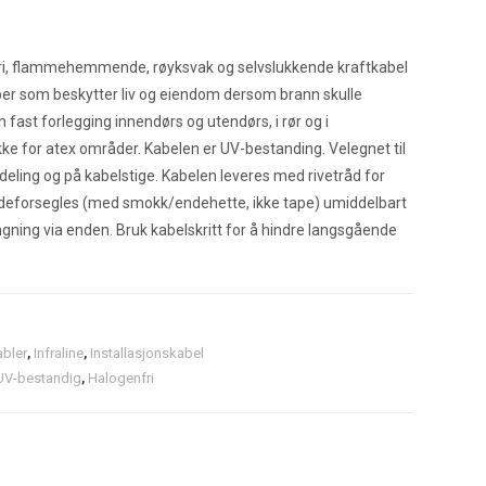
nfri, flammehemmende, røyksvak og selvslukkende kraftkabel
per som beskytter liv og eiendom dersom brann skulle
 fast forlegging innendørs og utendørs, i rør og i
ke for atex områder. Kabelen er UV-bestanding. Velegnet til
fordeling og på kabelstige. Kabelen leveres med rivetråd for
ndeforsegles (med smokk/endehette, ikke tape) umiddelbart
ngning via enden. Bruk kabelskritt for å hindre langsgående
abler
,
Infraline
,
Installasjonskabel
UV-bestandig
,
Halogenfri