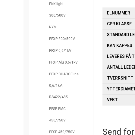
EKK light
ELNUMMER
300/500V
CPR KLASSE
NYM
STANDARD L
PFXP 300/500V
KAN KAPPES
PFXP 0,6/1kV
LEVERES PÅ 
PFXP Alu 0,6/1kV
ANTALL LEDE
PFXP CHARGEline
TVERRSNITT
0,6/1kV,
YTTERDIAME
RS422/485
VEKT
PFSP EMC
450/750V
Send for
PFSP 450/750V