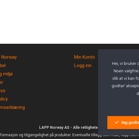
 Norway
Min Konto
Hei, vi bruker 
bel
Logg inn
Noen valgfrie
g miljø
slik at vi kan 
er
godtar' aksept
oss
d
licy
rnserklæring
Jeg godta
LAPP Norway AS - Alle rettigheter.
informasjon og tilgjengelighet på produkter. Eventuelle tillegg som frakt, kapp eller