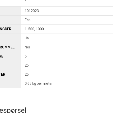
1012023
Eca
ENGDER
1, 500, 1000
Ja
TROMMEL
Nei
RE
5
25
TER
25
0,65 kg per meter
espørsel