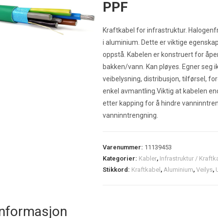
PPF
Kraftkabel for infrastruktur. Haloge
i aluminium. Dette er viktige egenska
oppstå. Kabelen er konstruert for åpen
bakken/vann. Kan pløyes. Egner seg ik
veibelysning, distribusjon, tilførsel, 
enkel avmantling.Viktig at kabelen e
etter kapping for å hindre vanninntre
vanninntrengning.
Varenummer:
11139453
Kategorier:
Kabler
,
Infrastruktur / Kraftk
Stikkord:
Kraftkabel
,
Aluminium
,
Veilys
,
informasjon