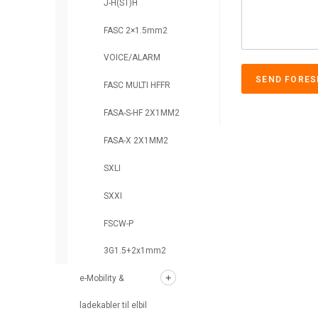
J-H(ST)H
FASC 2×1.5mm2
VOICE/ALARM
SEND FORES
FASC MULTI HFFR
FASA-S-HF 2X1MM2
FASA-X 2X1MM2
SXLI
SXXI
FSCW-P
3G1.5+2x1mm2
e-Mobility &
ladekabler til elbil