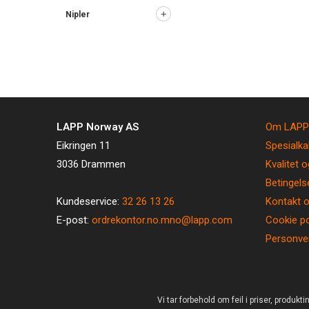
Nipler
LAPP Norway AS
Om LAPP
Eikringen 11
Spesialka
3036 Drammen
Kvalitet o
Betingels
Kundeservice:
32 26 13 26
Kontakt 
E-post:
ordrekontor.no.mno@lapp.com
Cookie po
Personve
Vi tar forbehold om feil i priser, produkt