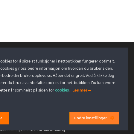
cookies for å sikre at funksjoner i nettbutikken fungerer optimalt.
 cookies gir oss bedre informasjon om hvordan du bruker siden,
forbedre din brukeropplevelse. Håper det er greit. Ved å klikke 'Jeg
erer du bruk av anbefalte cookies for nettbutikken. Du kan endre
ette når som helst på siden for
cookies
.
Les mer
r
Endre innstillinger
 andre tillegg kan tilkomme din bestilling.