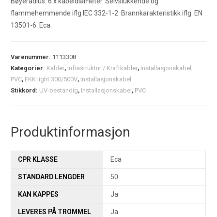
Bøyeradius: 6 x kabeldiameter. Selvslukkende og
flammehemmende iflg IEC 332-1-2. Brannkarakteristikk iflg. EN
13501-6: Eca.
Varenummer:
1113308
Kategorier:
Kabler
,
Infrastruktur / Kraftkabler
,
Installasjonskabel,
PVC
,
EKK light 300/500V
,
Installasjonskabel
Stikkord:
UV-bestandig
,
Installasjonskabel
,
PVC
Produktinformasjon
CPR KLASSE
Eca
STANDARD LENGDER
50
KAN KAPPES
Ja
LEVERES PÅ TROMMEL
Ja