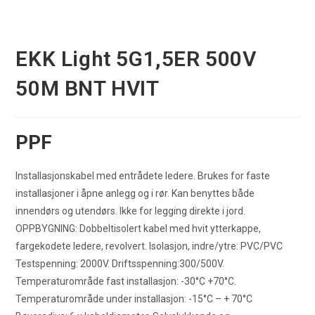
EKK Light 5G1,5ER 500V
50M BNT HVIT
PPF
Installasjonskabel med entrådete ledere. Brukes for faste
installasjoner i åpne anlegg og i rør. Kan benyttes både
innendørs og utendørs. Ikke for legging direkte i jord.
OPPBYGNING: Dobbeltisolert kabel med hvit ytterkappe,
fargekodete ledere, revolvert. Isolasjon, indre/ytre: PVC/PVC
Testspenning: 2000V. Driftsspenning:300/500V.
Temperaturområde fast installasjon: -30°C +70°C.
Temperaturområde under installasjon: -15°C – + 70°C