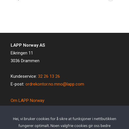
LAPP Norway AS
Eikringen 11
3036 Drammen
Kundeservice:
32 26 13 26
E-post:
ordrekontor.no.mno@lapp.com
Om LAPP Norway
Spesialkabel
Kvalitet og miljø
Hei, vi bruker cookies for å sikre at funksjoner i nettbutikken
Betingelser
fungerer optimalt. Noen valgfrie cookies gir oss bedre