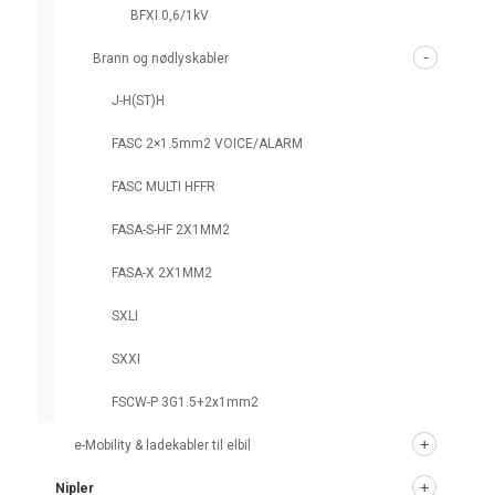
BFXI 0,6/1kV
Brann og nødlyskabler
J-H(ST)H
FASC 2×1.5mm2 VOICE/ALARM
FASC MULTI HFFR
FASA-S-HF 2X1MM2
FASA-X 2X1MM2
SXLI
SXXI
FSCW-P 3G1.5+2x1mm2
e-Mobility & ladekabler til elbil
Nipler