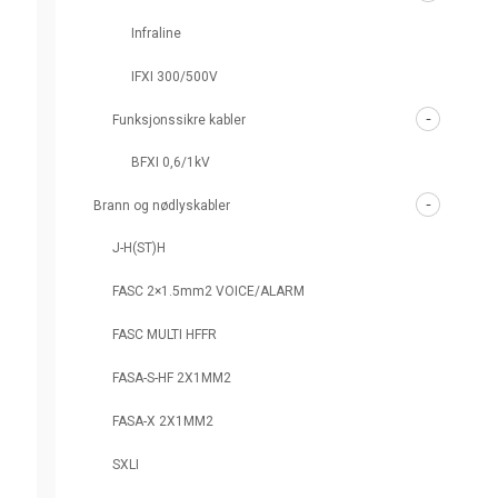
Infraline
IFXI 300/500V
Funksjonssikre kabler
BFXI 0,6/1kV
Brann og nødlyskabler
J-H(ST)H
FASC 2×1.5mm2 VOICE/ALARM
FASC MULTI HFFR
FASA-S-HF 2X1MM2
FASA-X 2X1MM2
SXLI