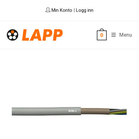
Skip
Min Konto
|
Logg inn
to
content
Menu
0