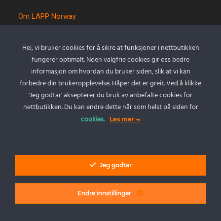
Om LAPP Norway
Spesialkabel
Kvalitet og miljø
Hei, vi bruker cookies for å sikre at funksjoner i nettbutikken
Betingelser
fungerer optimalt. Noen valgfrie cookies gir oss bedre
Kontakt oss
informasjon om hvordan du bruker siden, slik at vi kan
forbedre din brukeropplevelse. Håper det er greit. Ved å klikke
Cookie policy
'Jeg godtar' aksepterer du bruk av anbefalte cookies for
Personvernserklæring
nettbutikken. Du kan endre dette når som helst på siden for
cookies
.
Les mer
Min Konto
Logg inn
Jeg godtar
Endre innstillinger
LAPP Norway AS - Alle rettigheter.
Vi tar forbehold om feil i priser, produktinformasjon og tilgjengelighet på
produkter. Eventuelle tillegg som frakt, kapp eller andre tillegg kan