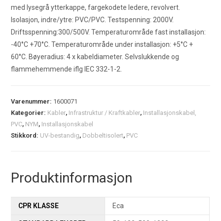
med lysegrå ytterkappe, fargekodete ledere, revolvert.
Isolasjon, indre/ytre: PVC/PVC. Testspenning: 2000V.
Driftsspenning:300/500V. Temperaturområde fast installasjon:
-40°C +70°C. Temperaturområde under installasjon: +5°C +
60°C. Bøyeradius: 4 x kabeldiameter. Selvslukkende og
flammehemmende iflg IEC 332-1-2.
Varenummer:
1600071
Kategorier:
Kabler
,
Infrastruktur / Kraftkabler
,
Installasjonskabel,
PVC
,
NYM
,
Installasjonskabel
Stikkord:
UV-bestandig
,
Dobbeltisolert
,
PVC
Produktinformasjon
CPR KLASSE
Eca