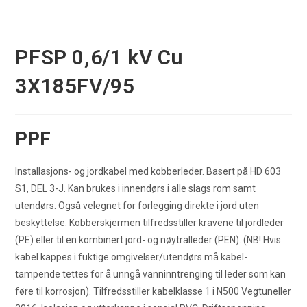
PFSP 0,6/1 kV Cu
3X185FV/95
PPF
Installasjons- og jordkabel med kobberleder. Basert på HD 603
S1, DEL 3-J. Kan brukes i innendørs i alle slags rom samt
utendørs. Også velegnet for forlegging direkte i jord uten
beskyttelse. Kobberskjermen tilfredsstiller kravene til jordleder
(PE) eller til en kombinert jord- og nøytralleder (PEN). (NB! Hvis
kabel kappes i fuktige omgivelser/utendørs må kabel-
tampende tettes for å unngå vanninntrenging til leder som kan
føre til korrosjon). Tilfredsstiller kabelklasse 1 i N500 Vegtuneller