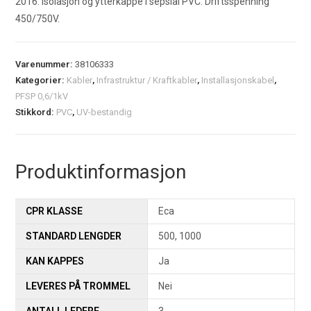
2016. Isolasjon og ytterkappe i sepsial PVC. Driftsspenning
450/750V.
Varenummer:
38106333
Kategorier:
Kabler
,
Infrastruktur / Kraftkabler
,
Installasjonskabel
,
PFSP 0,6/1kV
Stikkord:
PVC
,
UV-bestandig
Produktinformasjon
CPR KLASSE
Eca
STANDARD LENGDER
500, 1000
KAN KAPPES
Ja
LEVERES PÅ TROMMEL
Nei