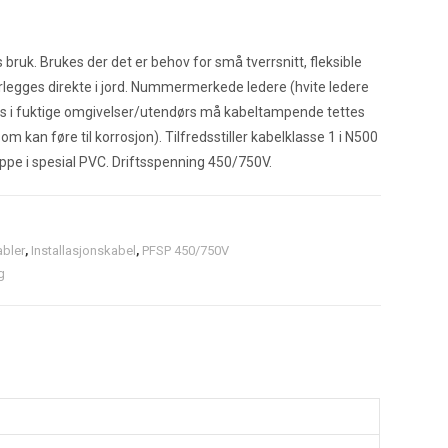
bruk. Brukes der det er behov for små tverrsnitt, fleksible
orlegges direkte i jord. Nummermerkede ledere (hvite ledere
pes i fuktige omgivelser/utendørs må kabeltampende tettes
om kan føre til korrosjon). Tilfredsstiller kabelklasse 1 i N500
appe i spesial PVC. Driftsspenning 450/750V.
abler
,
Installasjonskabel
,
PFSP 450/750V
g