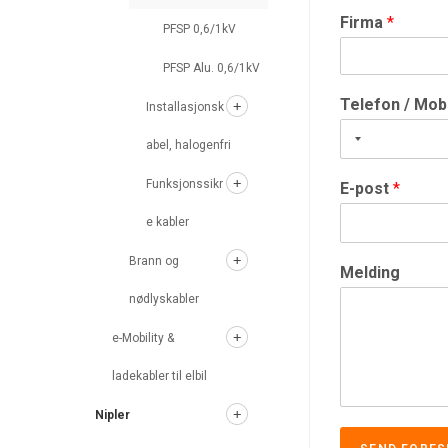
Firma
*
PFSP 0,6/1kV
PFSP Alu. 0,6/1kV
Telefon / Mob
Installasjonsk
abel, halogenfri
Funksjonssikr
E-post
*
e kabler
Brann og
Melding
nødlyskabler
e-Mobility &
ladekabler til elbil
Nipler