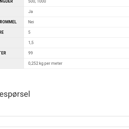
ENGDER
500, 1000
Ja
TROMMEL
Nei
RE
5
1,5
TER
99
0,252 kg per meter
espørsel