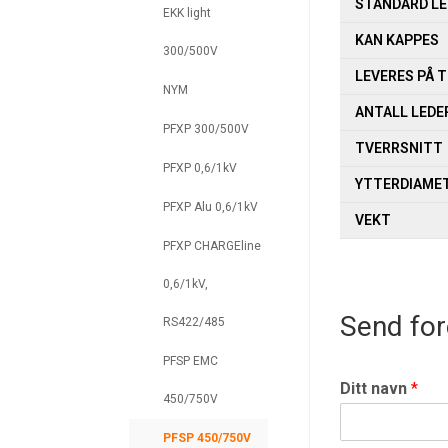
STANDARD L
EKK light
KAN KAPPES
300/500V
LEVERES PÅ 
NYM
ANTALL LEDE
PFXP 300/500V
TVERRSNITT
PFXP 0,6/1kV
YTTERDIAME
PFXP Alu 0,6/1kV
VEKT
PFXP CHARGEline
0,6/1kV,
Send for
RS422/485
PFSP EMC
Ditt navn
*
450/750V
PFSP 450/750V