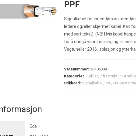
PPF
Signalkabel for innendørs og utendørs 
ledere og/eller skjermet kabel. Kan f
med sort tekst). (NB! Hvis kabel kap
for å unngå vanninntrenging til leder s
Vegtuneller 2016. Isolasjon og ytterk
Varenummer:
38106334
Kategorier:
Kabler
,
Infrastruktur / Kraftk
Stikkord:
Signalkabel
,
PVC
,
UV-bestandi
informasjon
Eca