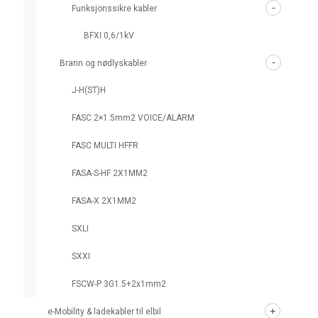
Funksjonssikre kabler
BFXI 0,6/1kV
Brann og nødlyskabler
J-H(ST)H
FASC 2×1.5mm2 VOICE/ALARM
FASC MULTI HFFR
FASA-S-HF 2X1MM2
FASA-X 2X1MM2
SXLI
SXXI
FSCW-P 3G1.5+2x1mm2
e-Mobility & ladekabler til elbil