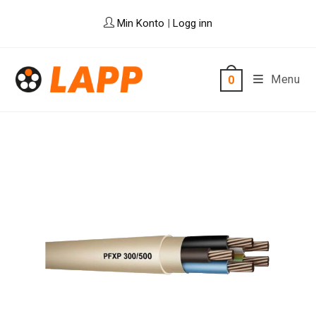
Skip
Min Konto
|
Logg inn
to
content
Menu
0