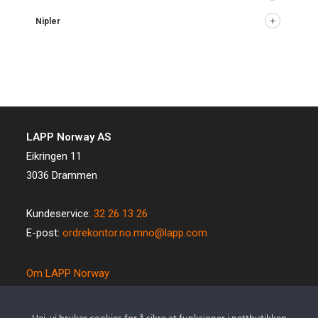
Nipler
LAPP Norway AS
Eikringen 11
3036 Drammen
Kundeservice:
32 26 13 26
E-post:
ordrekontor.no.mno@lapp.com
Om LAPP Norway
Spesialkabel
Kvalitet og miljø