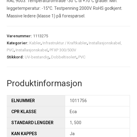
RAL 9003. Temperaturområde -30°C til +70°C grader. Min.
leggetemperatur: -15°C. Testpenning 2000V. RoHS godkjent.
Massive ledere (klasse 1) på forespørsel.
Varenummer:
1113275
Kategorier:
Kabler
,
Infrastruktur / Kraftkabler
,
Installasjonskabel,
PVC
,
Installasjonskabel
,
PFXP 300/500V
Stikkord:
UV-bestandig
,
Dobbeltisolert
,
PVC
Produktinformasjon
ELNUMMER
1011756
CPR KLASSE
Eca
STANDARD LENGDER
1, 500
KAN KAPPES
Ja