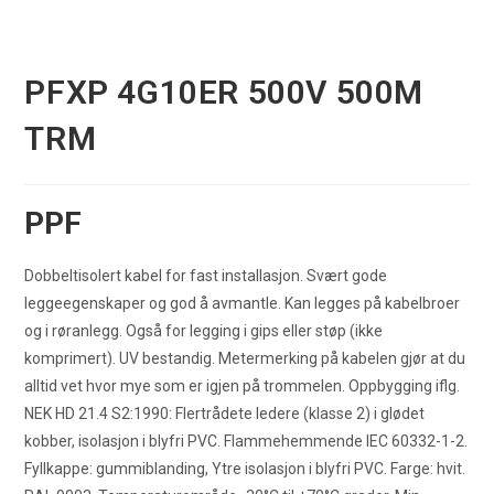
PFXP 4G10ER 500V 500M
TRM
PPF
Dobbeltisolert kabel for fast installasjon. Svært gode
leggeegenskaper og god å avmantle. Kan legges på kabelbroer
og i røranlegg. Også for legging i gips eller støp (ikke
komprimert). UV bestandig. Metermerking på kabelen gjør at du
alltid vet hvor mye som er igjen på trommelen. Oppbygging iflg.
NEK HD 21.4 S2:1990: Flertrådete ledere (klasse 2) i glødet
kobber, isolasjon i blyfri PVC. Flammehemmende IEC 60332-1-2.
Fyllkappe: gummiblanding, Ytre isolasjon i blyfri PVC. Farge: hvit.