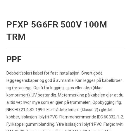
PFXP 5G6FR 500V 100M
TRM
PPF
Dobbeltisolert kabel for fast installasjon. Svært gode
leggeegenskaper og god å avmantle. Kan legges på kabelbroer
og i røranlegg. Også for legging i gips eller støp (ikke
komprimert). UV bestandig. Metermerking på kabelen gjør at du
alltid vet hvor mye som er igjen på trommelen. Oppbygging iflg.
NEK HD 21.4 S2:1990: Flertrådete ledere (klasse 2) i glødet
kobber, isolasjon i blyfri PVC. Flammehemmende IEC 60332-1-2.
Fyllkappe: gummiblanding, Ytre isolasjon i blyfri PVC. Farge: hvit.