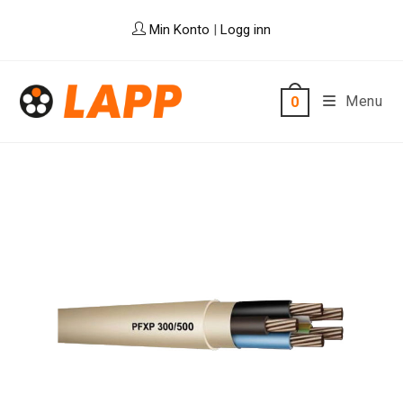
Skip
Min Konto
|
Logg inn
to
content
Menu
0