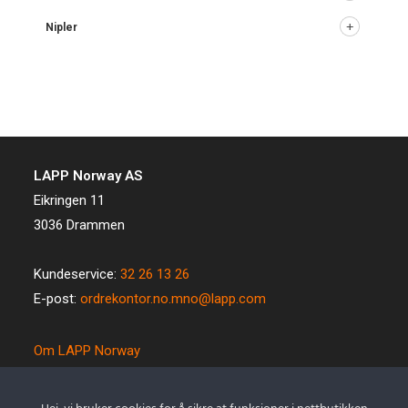
Nipler
LAPP Norway AS
Eikringen 11
3036 Drammen
Kundeservice:
32 26 13 26
E-post:
ordrekontor.no.mno@lapp.com
Om LAPP Norway
Spesialkabel
Kvalitet og miljø