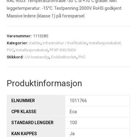
RAL 9003. Temperaturområde -30°C til +70°C grader. Min.
leggetemperatur: -15°C. Testpenning 2000V. RoHS godkjent.
Massive ledere (klasse 1) på forespørsel.
Varenummer:
1113285
Kategorier:
Kabler
,
Infrastruktur / Kraftkabler
,
Installasjonskabel,
PVC
,
Installasjonskabel
,
PFXP 300/500V
Stikkord:
UV-bestandig
,
Dobbeltisolert
,
PVC
Produktinformasjon
ELNUMMER
1011766
CPR KLASSE
Eca
STANDARD LENGDER
100
KAN KAPPES
Ja