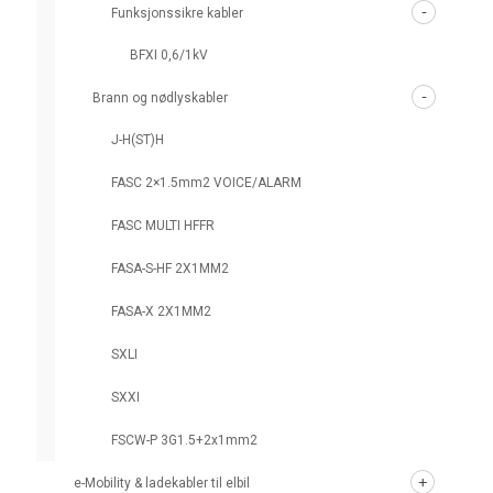
Funksjonssikre kabler
BFXI 0,6/1kV
Brann og nødlyskabler
J-H(ST)H
FASC 2×1.5mm2 VOICE/ALARM
FASC MULTI HFFR
FASA-S-HF 2X1MM2
FASA-X 2X1MM2
SXLI
SXXI
FSCW-P 3G1.5+2x1mm2
e-Mobility & ladekabler til elbil