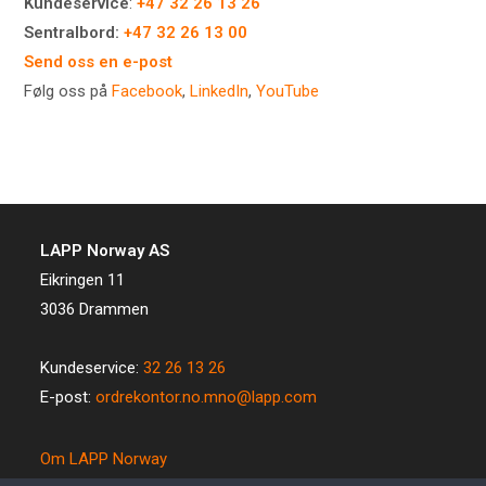
Kundeservice
:
+47 32 26 13 26
Sentralbord:
+47 32 26 13
00
Send oss en e-post
Følg oss på
Facebook
,
LinkedIn
,
YouTube
LAPP Norway AS
Eikringen 11
3036 Drammen
Kundeservice:
32 26 13 26
E-post:
ordrekontor.no.mno@lapp.com
Om LAPP Norway