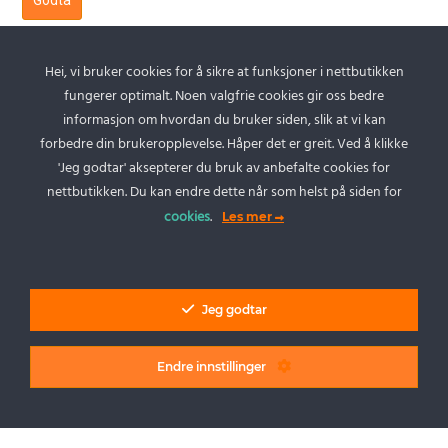
Godta
Informasjon
Hei, vi bruker cookies for å sikre at funksjoner i nettbutikken
fungerer optimalt. Noen valgfrie cookies gir oss bedre
informasjon om hvordan du bruker siden, slik at vi kan
Kontakt oss
forbedre din brukeropplevelse. Håper det er greit. Ved å klikke
Hjelp
'Jeg godtar' aksepterer du bruk av anbefalte cookies for
nettbutikken. Du kan endre dette når som helst på siden for
Om kabelspesialisten LAPP Norway
cookies
.
Les mer
Utvikling av spesialkabel
Kvalitet og miljø
Salgs- og Leveringsbetingelser
Jeg godtar
Personvernerklæring
Endre innstillinger
Cookie policy