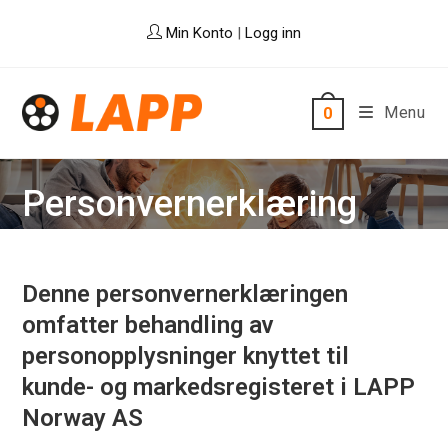
Skip
Min Konto
|
Logg inn
to
content
Menu
0
Personvernerklæring
Denne personvernerklæringen
omfatter behandling av
personopplysninger knyttet til
kunde- og markedsregisteret i LAPP
Norway AS