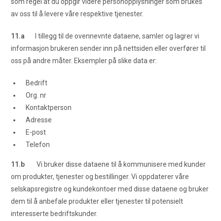
som regel at du oppgir videre personopplysninger som brukes
av oss til å levere våre respektive tjenester.
11.a
I tillegg til de ovennevnte dataene, samler og lagrer vi
informasjon brukeren sender inn på nettsiden eller overfører til
oss på andre måter. Eksempler på slike data er:
Bedrift
Org. nr
Kontaktperson
Adresse
E-post
Telefon
11.b
Vi bruker disse dataene til å kommunisere med kunder
om produkter, tjenester og bestillinger. Vi oppdaterer våre
selskapsregistre og kundekontoer med disse dataene og bruker
dem til å anbefale produkter eller tjenester til potensielt
interesserte bedriftskunder.