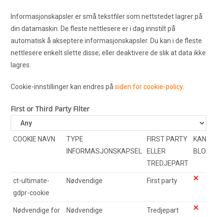
Informasjonskapsler er små tekstfiler som nettstedet lagrer på
din datamaskin. De fleste nettlesere er i dag innstilt på
automatisk å akseptere informasjonskapsler. Du kan i de fleste
nettlesere enkelt slette disse; eller deaktivere de slik at data ikke
lagres.
Cookie-innstillinger kan endres på
siden for cookie-policy
.
First or Third Party Filter
COOKIE NAVN
TYPE
FIRST PARTY
KAN BL
INFORMASJONSKAPSEL
ELLER
BLOKK
TREDJEPART
ct-ultimate-
Nødvendige
First party
gdpr-cookie
Nødvendige for
Nødvendige
Tredjepart