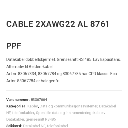
CABLE 2XAWG22 AL 8761
PPF
Datakabel dobbeltskjermet. Grensesnitt RS 485. Lav kapasitans.
Alternativ til Belden-kabel.
Art.nr. 83067334, 83067784 og 83067785 har CPR klasse: Eca.
Artnr. 83067784 er halogenfri.
Varenummer:
83067664
Kategorier:
Kabler
,
Data og kommunikasjonssystemer
,
Datakabel
NF, telefonkabler
,
Spesielle data og instrumenteringskabler
,
Datakabler, grensesnitt RS485
Stikkord:
Datakabel NF
,
telefonkabel