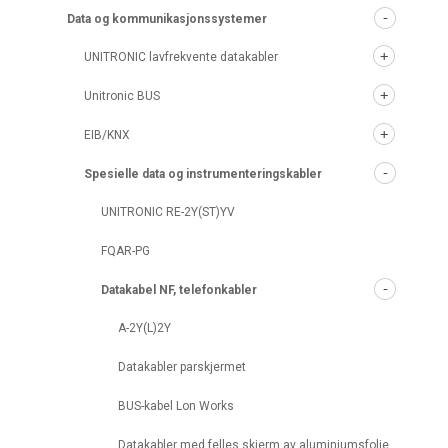
Data og kommunikasjonssystemer
UNITRONIC lavfrekvente datakabler
Unitronic BUS
EIB/KNX
Spesielle data og instrumenteringskabler
UNITRONIC RE-2Y(ST)YV
FQAR-PG
Datakabel NF, telefonkabler
A-2Y(L)2Y
Datakabler parskjermet
BUS-kabel Lon Works
Datakabler med felles skjerm av aluminiumsfolie