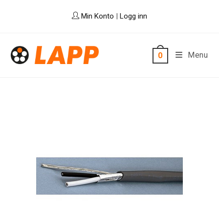
Skip
Min Konto
|
Logg inn
to
content
Menu
0