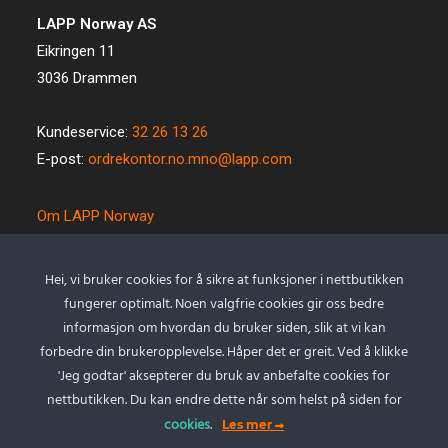
LAPP Norway AS
Eikringen 11
3036 Drammen
Kundeservice:
32 26 13 26
E-post:
ordrekontor.no.mno@lapp.com
Om LAPP Norway
Spesialkabel
Kvalitet og miljø
Hei, vi bruker cookies for å sikre at funksjoner i nettbutikken
Betingelser
fungerer optimalt. Noen valgfrie cookies gir oss bedre
Kontakt oss
informasjon om hvordan du bruker siden, slik at vi kan
forbedre din brukeropplevelse. Håper det er greit. Ved å klikke
Cookie policy
'Jeg godtar' aksepterer du bruk av anbefalte cookies for
Personvernserklæring
nettbutikken. Du kan endre dette når som helst på siden for
cookies
.
Les mer
Min Konto