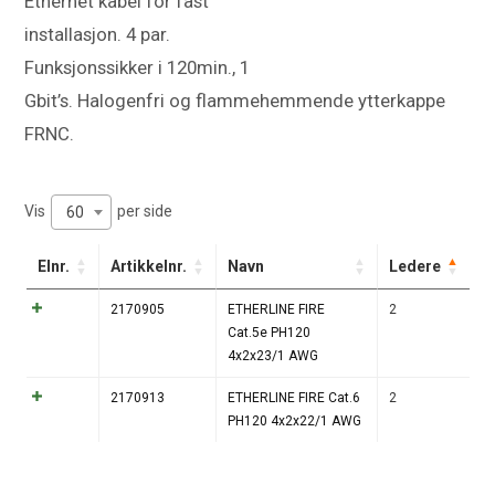
Ethernet kabel for fast
installasjon. 4 par.
Funksjonssikker i 120min., 1
Gbit’s. Halogenfri og flammehemmende ytterkappe
FRNC.
Vis
per side
60
Elnr.
Artikkelnr.
Navn
Ledere
2170905
ETHERLINE FIRE
2
Cat.5e PH120
4x2x23/1 AWG
2170913
ETHERLINE FIRE Cat.6
2
PH120 4x2x22/1 AWG