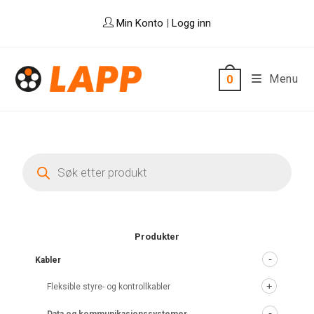
Skip
Min Konto
|
Logg inn
to
content
Menu
0
Products
search
Produkter
Kabler
Fleksible styre- og kontrollkabler