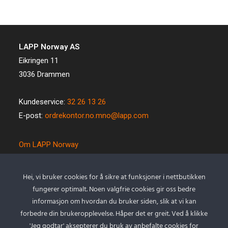
LAPP Norway AS
Eikringen 11
3036 Drammen
Kundeservice:
32 26 13 26
E-post:
ordrekontor.no.mno@lapp.com
Om LAPP Norway
Spesialkabel
Kvalitet og miljø
Hei, vi bruker cookies for å sikre at funksjoner i nettbutikken
Betingelser
fungerer optimalt. Noen valgfrie cookies gir oss bedre
Kontakt oss
informasjon om hvordan du bruker siden, slik at vi kan
forbedre din brukeropplevelse. Håper det er greit. Ved å klikke
Cookie policy
'Jeg godtar' aksepterer du bruk av anbefalte cookies for
Personvernserklæring