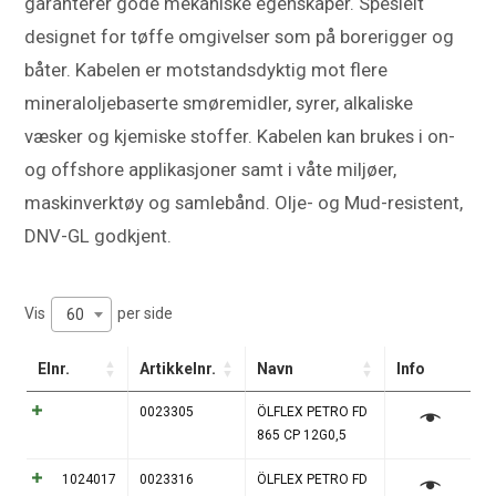
garanterer gode mekaniske egenskaper. Spesielt
designet for tøffe omgivelser som på borerigger og
båter. Kabelen er motstandsdyktig mot flere
mineraloljebaserte smøremidler, syrer, alkaliske
væsker og kjemiske stoffer. Kabelen kan brukes i on-
og offshore applikasjoner samt i våte miljøer,
maskinverktøy og samlebånd. Olje- og Mud-resistent,
DNV-GL godkjent.
Vis
per side
60
Elnr.
Artikkelnr.
Navn
Info
0023305
ÖLFLEX PETRO FD
865 CP 12G0,5
1024017
0023316
ÖLFLEX PETRO FD