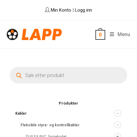
Skip
Min Konto
|
Logg inn
to
content
Menu
0
Products
search
Produkter
Kabler
Fleksible styre- og kontrollkabler
ÖLFLEX PVC, fargekodet