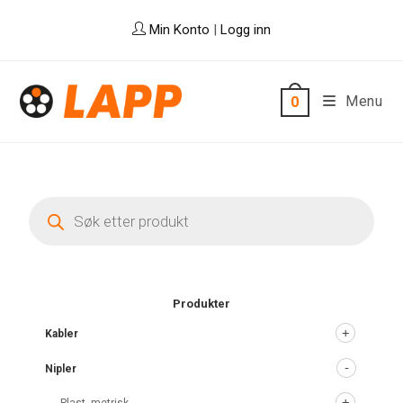
Skip
Min Konto
|
Logg inn
to
content
Menu
0
Products
search
Produkter
Kabler
Nipler