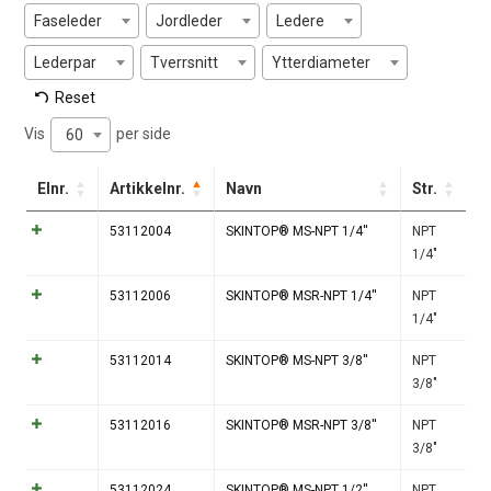
Faseleder
Jordleder
Ledere
Lederpar
Tverrsnitt
Ytterdiameter
Reset
Vis
per side
60
Elnr.
Artikkelnr.
Navn
Str.
53112004
SKINTOP® MS-NPT 1/4''
NPT
1/4"
53112006
SKINTOP® MSR-NPT 1/4''
NPT
1/4"
53112014
SKINTOP® MS-NPT 3/8''
NPT
3/8"
53112016
SKINTOP® MSR-NPT 3/8''
NPT
3/8"
53112024
SKINTOP® MS-NPT 1/2''
NPT