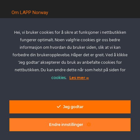
Om LAPP Norway
Spesialkabel
Kvalitet og miljø
Hei, vi bruker cookies for å sikre at funksjoner i nettbutikken
Betingelser
fungerer optimalt. Noen valgfrie cookies gir oss bedre
Kontakt oss
informasjon om hvordan du bruker siden, slik at vi kan
forbedre din brukeropplevelse. Håper det er greit. Ved å klikke
Cookie policy
'Jeg godtar' aksepterer du bruk av anbefalte cookies for
Personvernserklæring
nettbutikken. Du kan endre dette når som helst på siden for
cookies
.
Les mer
Min Konto
Logg inn
Jeg godtar
Endre innstillinger
LAPP Norway AS - Alle rettigheter.
Vi tar forbehold om feil i priser, produktinformasjon og tilgjengelighet på
produkter. Eventuelle tillegg som frakt, kapp eller andre tillegg kan