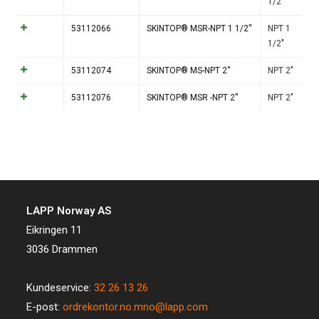
1/2"
53112066
SKINTOP® MSR-NPT 1 1/2''
NPT 1
1/2"
53112074
SKINTOP® MS-NPT 2''
NPT 2"
53112076
SKINTOP® MSR -NPT 2''
NPT 2"
LAPP Norway AS
Eikringen 11
3036 Drammen
Kundeservice:
32 26 13 26
E-post:
ordrekontor.no.mno@lapp.com