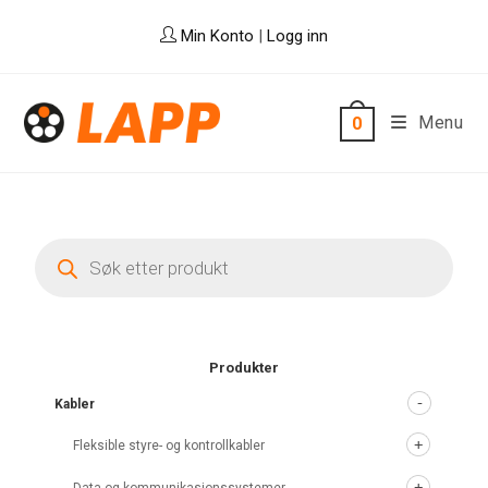
Skip
Min Konto
|
Logg inn
to
content
Menu
0
Products
search
Produkter
Kabler
Fleksible styre- og kontrollkabler