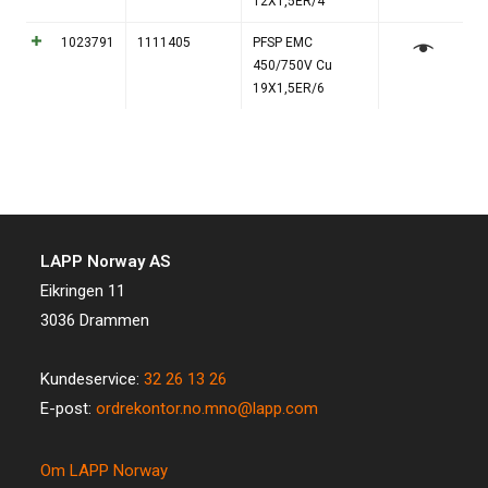
12X1,5ER/4
1023791
1111405
PFSP EMC
450/750V Cu
19X1,5ER/6
LAPP Norway AS
Eikringen 11
3036 Drammen
Kundeservice:
32 26 13 26
E-post:
ordrekontor.no.mno@lapp.com
Om LAPP Norway