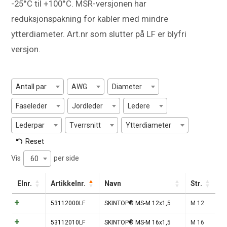
-25°C til +100°C. MSR-versjonen har
reduksjonspakning for kabler med mindre
ytterdiameter. Art.nr som slutter på LF er blyfri
versjon.
Antall par
AWG
Diameter
Faseleder
Jordleder
Ledere
Lederpar
Tverrsnitt
Ytterdiameter
Reset
Vis
per side
60
Elnr.
Artikkelnr.
Navn
Str.
53112000LF
SKINTOP® MS-M 12x1,5
M 12
53112010LF
SKINTOP® MS-M 16x1,5
M 16