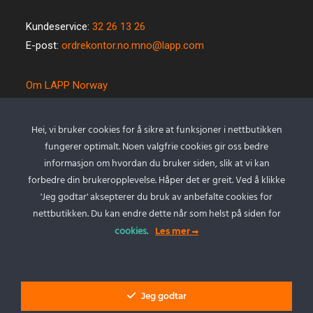
Kundeservice:
32 26 13 26
E-post:
ordrekontor.no.mno@lapp.com
Om LAPP Norway
Spesialkabel
Kvalitet og miljø
Hei, vi bruker cookies for å sikre at funksjoner i nettbutikken
Betingelser
fungerer optimalt. Noen valgfrie cookies gir oss bedre
Kontakt oss
informasjon om hvordan du bruker siden, slik at vi kan
forbedre din brukeropplevelse. Håper det er greit. Ved å klikke
Cookie policy
'Jeg godtar' aksepterer du bruk av anbefalte cookies for
Personvernserklæring
nettbutikken. Du kan endre dette når som helst på siden for
cookies
.
Les mer
Min Konto
Logg inn
Jeg godtar