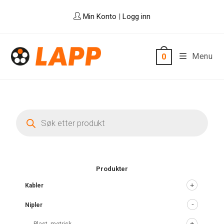
Skip
Min Konto
|
Logg inn
to
content
Menu
0
Products
search
Produkter
Kabler
Nipler