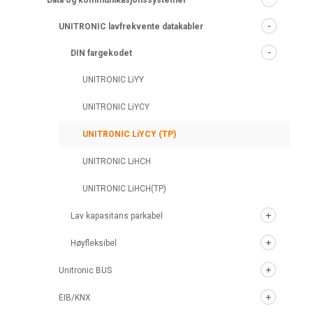
Data og kommunikasjonssystemer
UNITRONIC lavfrekvente datakabler
DIN fargekodet
UNITRONIC LiYY
UNITRONIC LiYCY
UNITRONIC LiYCY (TP)
UNITRONIC LiHCH
UNITRONIC LiHCH(TP)
Lav kapasitans parkabel
Høyfleksibel
Unitronic BUS
EIB/KNX