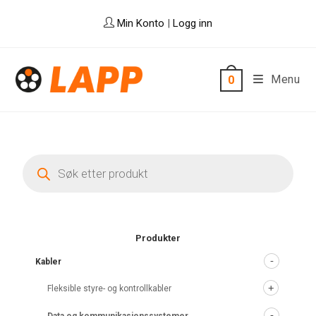
Skip
Min Konto
|
Logg inn
to
content
Menu
0
Products
search
Produkter
Kabler
Fleksible styre- og kontrollkabler