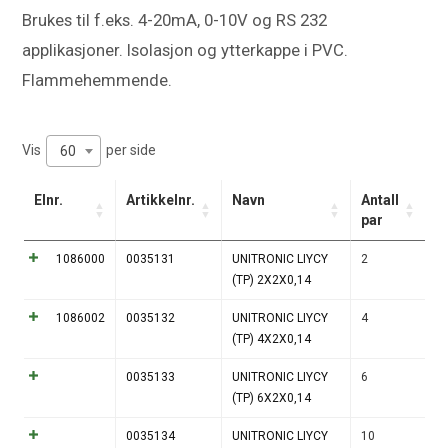
Brukes til f.eks. 4-20mA, 0-10V og RS 232
applikasjoner. Isolasjon og ytterkappe i PVC.
Flammehemmende.
Vis
per side
60
Elnr.
Artikkelnr.
Navn
Antall
par
1086000
0035131
UNITRONIC LIYCY
2
(TP) 2X2X0,14
1086002
0035132
UNITRONIC LIYCY
4
(TP) 4X2X0,14
0035133
UNITRONIC LIYCY
6
(TP) 6X2X0,14
0035134
UNITRONIC LIYCY
10