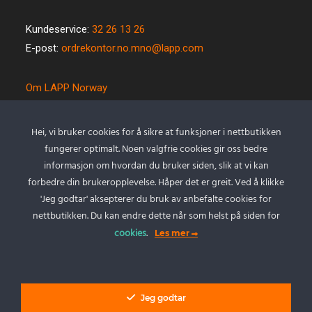
Kundeservice:
32 26 13 26
E-post:
ordrekontor.no.mno@lapp.com
Om LAPP Norway
Spesialkabel
Kvalitet og miljø
Hei, vi bruker cookies for å sikre at funksjoner i nettbutikken
Betingelser
fungerer optimalt. Noen valgfrie cookies gir oss bedre
Kontakt oss
informasjon om hvordan du bruker siden, slik at vi kan
forbedre din brukeropplevelse. Håper det er greit. Ved å klikke
Cookie policy
'Jeg godtar' aksepterer du bruk av anbefalte cookies for
Personvernserklæring
nettbutikken. Du kan endre dette når som helst på siden for
cookies
.
Les mer
Min Konto
Logg inn
Jeg godtar