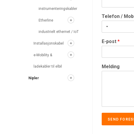
instrumenteringskabler
Telefon / Mob
Etherline
industrielt ethernet / IoT
E-post
*
Installasjonskabel
e-Mobility &
Melding
ladekabler til elbil
Nipler
SEND FORES