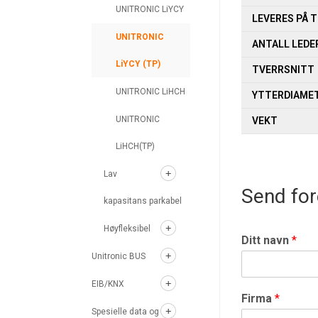
UNITRONIC LiYCY
LEVERES PÅ 
UNITRONIC
ANTALL LEDE
LiYCY (TP)
TVERRSNITT
UNITRONIC LiHCH
YTTERDIAME
UNITRONIC
VEKT
LiHCH(TP)
Lav
Send for
kapasitans parkabel
Høyfleksibel
Ditt navn
*
Unitronic BUS
EIB/KNX
Firma
*
Spesielle data og