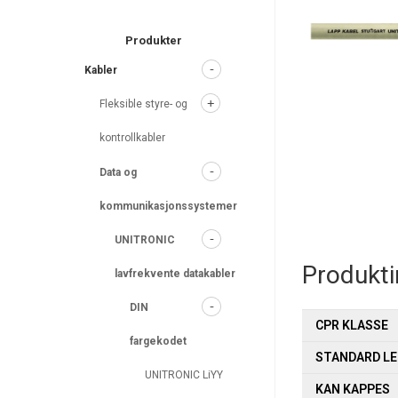
search
Produkter
Kabler
Fleksible styre- og
kontrollkabler
Data og
kommunikasjonssystemer
UNITRONIC
Produkt
lavfrekvente datakabler
DIN
CPR KLASSE
fargekodet
STANDARD L
UNITRONIC LiYY
KAN KAPPES