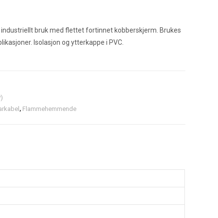
industriellt bruk med flettet fortinnet kobberskjerm. Brukes
likasjoner. Isolasjon og ytterkappe i PVC.
)
arkabel
,
Flammehemmende