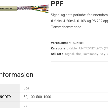
PPF
Signal og data parkabel for innendørs 
til f.eks. 4-20mA, 0-10V og RS 232 app
Flammehemmende.
Varenummer:
0035808
Kategorier:
Kabler
,
UNITRONIC LiYCY (TP
Stikkord:
Signalkabel
,
Datakabel
,
PVC
,
P
informasjon
Eca
ENGDER
50, 100, 500, 1000
Ja