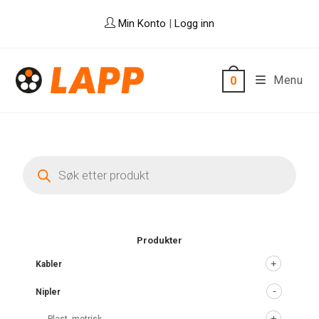
Skip
Min Konto
|
Logg inn
to
content
Menu
0
Products
search
Produkter
Kabler
Nipler