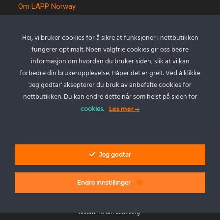
Om LAPP Norway
Spesialkabel
Kvalitet og miljø
Hei, vi bruker cookies for å sikre at funksjoner i nettbutikken
Betingelser
fungerer optimalt. Noen valgfrie cookies gir oss bedre
Kontakt oss
informasjon om hvordan du bruker siden, slik at vi kan
forbedre din brukeropplevelse. Håper det er greit. Ved å klikke
Cookie policy
'Jeg godtar' aksepterer du bruk av anbefalte cookies for
Personvernserklæring
nettbutikken. Du kan endre dette når som helst på siden for
cookies
.
Les mer
Min Konto
Logg inn
Jeg godtar
Endre innstillinger
LAPP Norway AS - Alle rettigheter.
Vi tar forbehold om feil i priser, produktinformasjon og tilgjengelighet på
produkter. Eventuelle tillegg som frakt, kapp eller andre tillegg kan
tilkomme din bestilling.