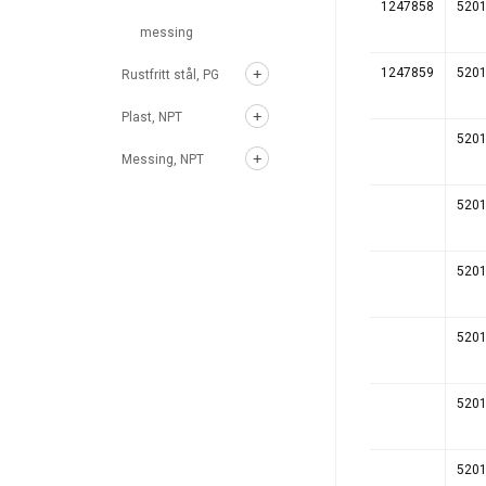
1247858
520
messing
1247859
520
Rustfritt stål, PG
Plast, NPT
520
Messing, NPT
520
520
520
520
520