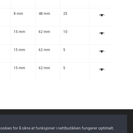
m
8 mm
48 mm
25
m
15 mm
62 mm
10
m
15 mm
62 mm
5
m
15 mm
62 mm
5
cookies for å sikre at funksjoner i nettbutikken fungerer optimalt.