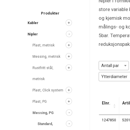
Nipler i forni
search
store variable
Produkter
og kjemisk mot
Kabler
målings- og ko
Nipler
5bar. Tempera
reduksjonspak
Plast, metrisk
Messing, metrisk
Antall par
Rustfritt stål,
Ytterdiameter
metrisk
Plast, Click system
Plast, PG
Elnr.
Arti
Messing, PG
1247850
520
Standard,