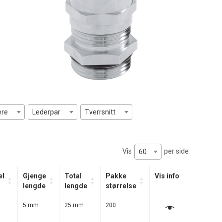
ere
Lederpar
Tverrsnitt
Vis
per side
60
el
Gjenge
Total
Pakke
Vis info
lengde
lengde
størrelse
m
5 mm
25 mm
200