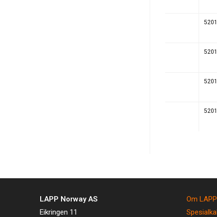
520
520
520
520
LAPP Norway AS
Om LAPP
Eikringen 11
Spesialka