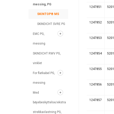
messing, PG
1247851
520
SKINTOP® MS
1247852
520
SKINDICHT SVRE PG
EMC PG,
1247853
520
messing
SKINDICHT RWV PG,
1247854
520
vinklet
1247855
520
For flatkabel PG,
messing
1247856
520
Med
1247857
520
bøyebeskyttelse/ekstra
strekkavlastning PG,