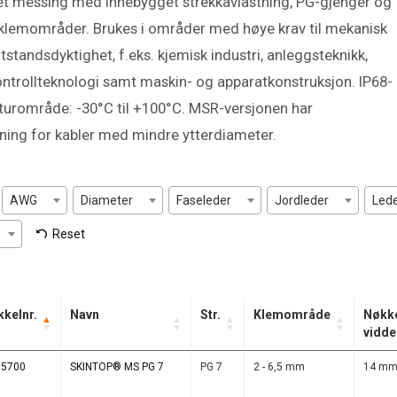
klet messing med innebygget strekkavlastning, PG-gjenger og
 klemområder. Brukes i områder med høye krav til mekanisk
standsdyktighet, f.eks. kjemisk industri, anleggsteknikk,
ntrollteknologi samt maskin- og apparatkonstruksjon. IP68-
turområde: -30°C til +100°C. MSR-versjonen har
ning for kabler med mindre ytterdiameter.
AWG
Diameter
Faseleder
Jordleder
Led
Reset
kkelnr.
Navn
Str.
Klemområde
Nøkk
vidde
15700
SKINTOP® MS PG 7
PG 7
2 - 6,5 mm
14 m