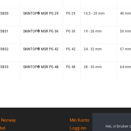
15830
SKINTOP® MSR PG 29
PG 29
10,5 - 20 mm
40 m
15831
SKINTOP® MSR PG 36
PG 36
19 - 26 mm
50 m
15832
SKINTOP® MSR PG 42
PG 42
24 - 32 mm
57 m
15833
SKINTOP® MSR PG 48
PG 48
28 - 35 mm
64 m
 Norway
Min Konto
Hei, vi bruker 
bel
Logg inn