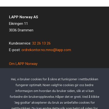
LAPP Norway AS
Eikringen 11
3036 Drammen
Kundeservice:
32 26 13 26
E-post:
ordrekontor.no.mno@lapp.com
Om LAPP Norway
Spesialkabel
Kvalitet og miljø
Hei, vi bruker cookies for å sikre at funksjoner i nettbutikken
Betingelser
fungerer optimalt. Noen valgfrie cookies gir oss bedre
Kontakt oss
informasjon om hvordan du bruker siden, slik at vi kan
forbedre din brukeropplevelse. Håper det er greit. Ved å klikke
Cookie policy
'Jeg godtar' aksepterer du bruk av anbefalte cookies for
Personvernserklæring
nettbutikken. Du kan endre dette når som helst på siden for