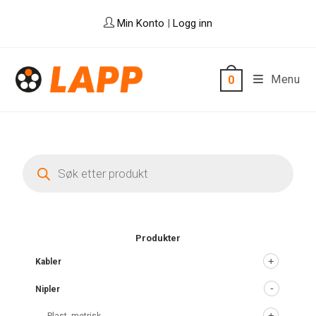
Skip
Min Konto
|
Logg inn
to
content
Menu
0
Products
search
Produkter
Kabler
Nipler