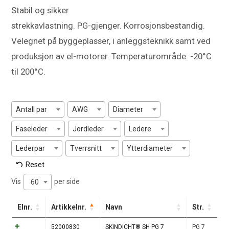
Stabil og sikker
strekkavlastning. PG-gjenger. Korrosjonsbestandig.
Velegnet på byggeplasser, i anleggsteknikk samt ved
produksjon av el-motorer. Temperaturområde: -20°C
til 200°C.
Antall par
AWG
Diameter
Faseleder
Jordleder
Ledere
Lederpar
Tverrsnitt
Ytterdiameter
Reset
Vis
per side
60
Elnr.
Artikkelnr.
Navn
Str.
52000830
SKINDICHT® SH PG 7
PG 7