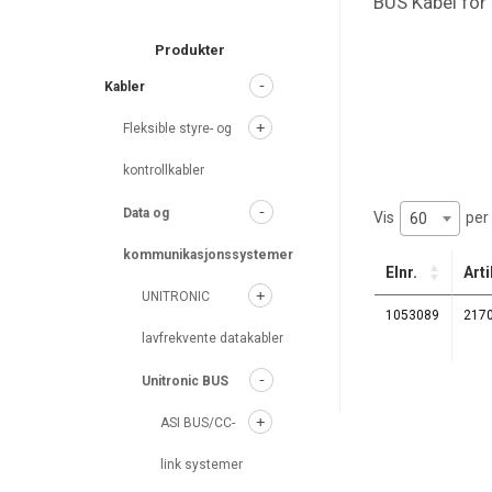
BUS Kabel for 
search
Produkter
Kabler
Fleksible styre- og
kontrollkabler
Data og
Vis
per 
60
kommunikasjonssystemer
Elnr.
Arti
UNITRONIC
1053089
217
lavfrekvente datakabler
Unitronic BUS
ASI BUS/CC-
link systemer