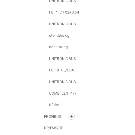
UNITRONIC BUS
PB P FC 1X2X0,64
UNITRONIC BUS,
utendørs og
nedgraving
UNITRONIC BUS
PB, FIP UL/CSA
UNITRONIC BUS
COMBI L2/FIP 7-
trådet
PROFIBUS-
DP/FMS/FIP,