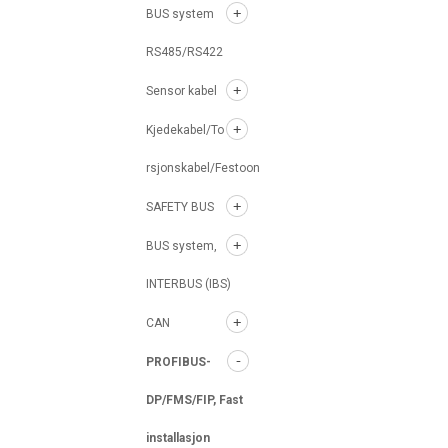
BUS system
RS485/RS422
Sensor kabel
Kjedekabel/To
rsjonskabel/Festoon
SAFETY BUS
BUS system,
INTERBUS (IBS)
CAN
PROFIBUS-
DP/FMS/FIP, Fast
installasjon