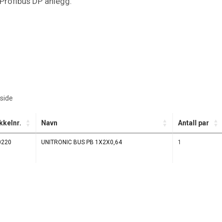
Profibus DP anlegg.
side
kkelnr.
Navn
Antall par
0220
UNITRONIC BUS PB 1X2X0,64
1