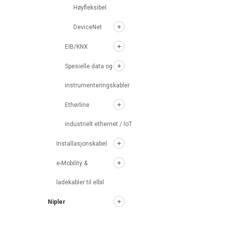
Høyfleksibel
DeviceNet
EIB/KNX
Spesielle data og
instrumenteringskabler
Etherline
industrielt ethernet / IoT
Installasjonskabel
e-Mobility &
ladekabler til elbil
Nipler