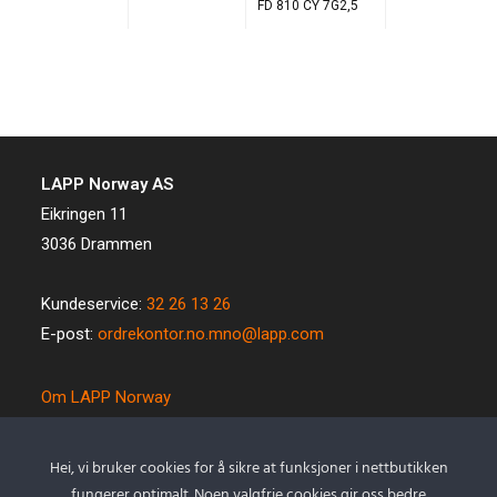
FD 810 CY 7G2,5
LAPP Norway AS
Eikringen 11
3036 Drammen
Kundeservice:
32 26 13 26
E-post:
ordrekontor.no.mno@lapp.com
Om LAPP Norway
Spesialkabel
Kvalitet og miljø
Hei, vi bruker cookies for å sikre at funksjoner i nettbutikken
Betingelser
fungerer optimalt. Noen valgfrie cookies gir oss bedre