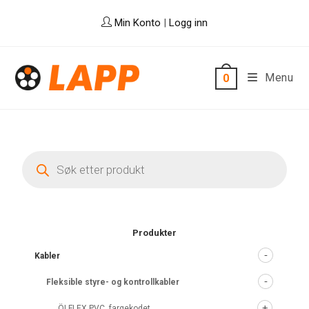
Skip
Min Konto
|
Logg inn
to
content
Menu
0
Products
search
Produkter
Kabler
Fleksible styre- og kontrollkabler
ÖLFLEX PVC, fargekodet