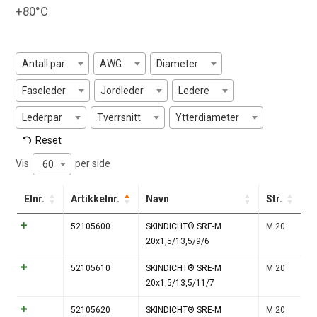
+80°C
Antall par
AWG
Diameter
Faseleder
Jordleder
Ledere
Lederpar
Tverrsnitt
Ytterdiameter
Reset
Vis
per side
60
Elnr.
Artikkelnr.
Navn
Str.
52105600
SKINDICHT® SRE-M
M 20
20x1,5/13,5/9/6
52105610
SKINDICHT® SRE-M
M 20
20x1,5/13,5/11/7
52105620
SKINDICHT® SRE-M
M 20