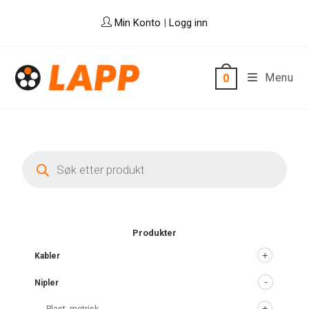
Skip
Min Konto
|
Logg inn
to
content
Menu
0
Products
search
Produkter
Kabler
Nipler