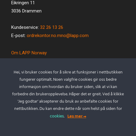
Eikringen 11
3036 Drammen
Kundeservice:
32 26 13 26
E-post:
ordrekontor.no.mno@lapp.com
Om LAPP Norway
Spesialkabel
Kvalitet og miljø
Hei, vi bruker cookies for å sikre at funksjoner i nettbutikken
Betingelser
fungerer optimalt. Noen valgfrie cookies gir oss bedre
Kontakt oss
informasjon om hvordan du bruker siden, slik at vi kan
forbedre din brukeropplevelse. Håper det er greit. Ved å klikke
Cookie policy
'Jeg godtar' aksepterer du bruk av anbefalte cookies for
Personvernserklæring
nettbutikken. Du kan endre dette når som helst på siden for
cookies
.
Les mer
Min Konto
Logg inn