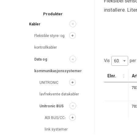
Fleksibel sens
search
installere. Li
Produkter
Kabler
Fleksible styre- og
kontrollkabler
Data og
Vis
per 
60
kommunikasjonssystemer
Elnr.
Ar
UNITRONIC
70
lavfrekvente datakabler
Unitronic BUS
70
ASI BUS/CC-
link systemer