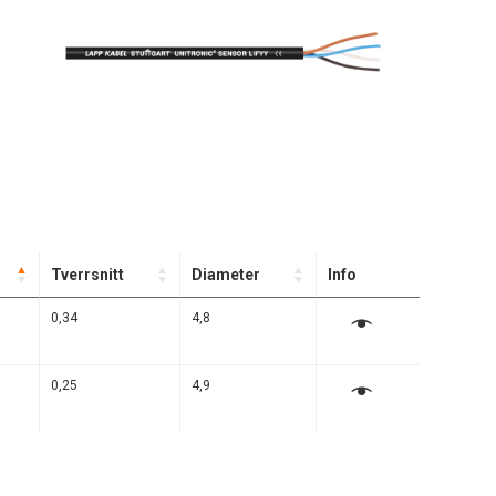
Tverrsnitt
Diameter
Info
0,34
4,8
0,25
4,9