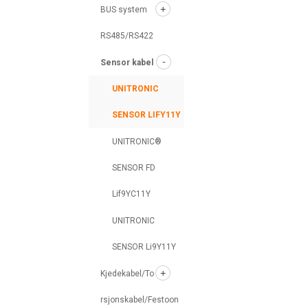
BUS system
RS485/RS422
Sensor kabel
UNITRONIC
SENSOR LIFY11Y
UNITRONIC®
SENSOR FD
Lif9YC11Y
UNITRONIC
SENSOR Li9Y11Y
Kjedekabel/To
rsjonskabel/Festoon