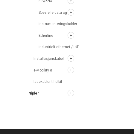
EIB/KNX
Spesielle data og
instrumenteringskabler
Etherline
industrielt ethernet / IoT
Installasjonskabel
e-Mobility &
ladekabler til elbil
Nipler