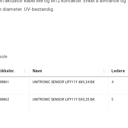
or/aktuator kabel M8 og M12 kontakter. Enkel å avmantle og
ten diameter. UV-bestandig.
side
tikkelnr.
Navn
Ledere
38861
UNITRONIC SENSOR LIFY11Y 4X0,34 BK
4
38862
UNITRONIC SENSOR LIFY11Y 5X0,25 BK
5