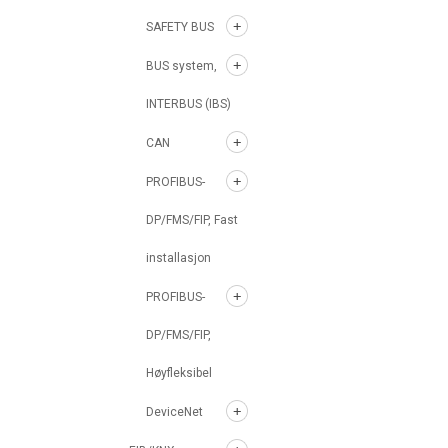
SAFETY BUS
BUS system,
INTERBUS (IBS)
CAN
PROFIBUS-
DP/FMS/FIP, Fast
installasjon
PROFIBUS-
DP/FMS/FIP,
Høyfleksibel
DeviceNet