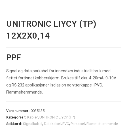
UNITRONIC LIYCY (TP)
12X2X0,14
PPF
Signal og data parkabel for innendørs industriellt bruk med
flettet fortinnet kobberskjerm. Brukes til f.eks. 4-20mA, 0-10V
og RS 232 applikasjoner. Isolasjon og ytterkappe i PVC.
Flammehemmende.
Varenummer:
0035135
Kategorier:
Kabler
,
UNITRONIC LiYCY (TP)
Stikkord:
Signalkabel
,
Datakabel
,
PVC
,
Parkabel
,
Flammehemmende