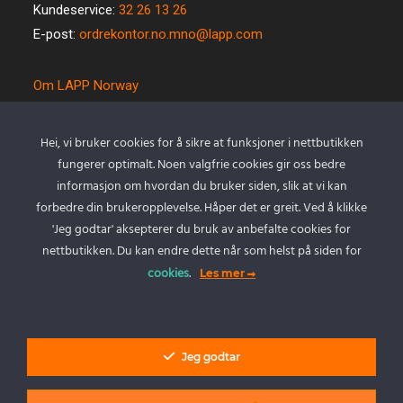
Kundeservice:
32 26 13 26
E-post:
ordrekontor.no.mno@lapp.com
Om LAPP Norway
Spesialkabel
Kvalitet og miljø
Hei, vi bruker cookies for å sikre at funksjoner i nettbutikken
Betingelser
fungerer optimalt. Noen valgfrie cookies gir oss bedre
Kontakt oss
informasjon om hvordan du bruker siden, slik at vi kan
forbedre din brukeropplevelse. Håper det er greit. Ved å klikke
Cookie policy
'Jeg godtar' aksepterer du bruk av anbefalte cookies for
Personvernserklæring
nettbutikken. Du kan endre dette når som helst på siden for
cookies
.
Les mer
Min Konto
Logg inn
Jeg godtar