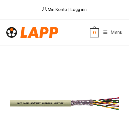
Skip
Min Konto
|
Logg inn
to
content
Menu
0