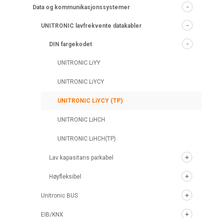
Data og kommunikasjonssystemer
UNITRONIC lavfrekvente datakabler
DIN fargekodet
UNITRONIC LiYY
UNITRONIC LiYCY
UNITRONIC LiYCY (TP)
UNITRONIC LiHCH
UNITRONIC LiHCH(TP)
Lav kapasitans parkabel
Høyfleksibel
Unitronic BUS
EIB/KNX