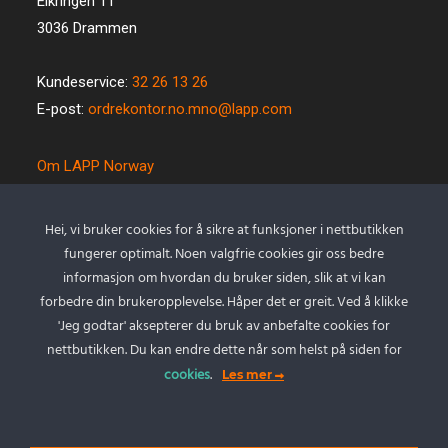
Eikringen 11
3036 Drammen
Kundeservice:
32 26 13 26
E-post:
ordrekontor.no.mno@lapp.com
Om LAPP Norway
Spesialkabel
Kvalitet og miljø
Hei, vi bruker cookies for å sikre at funksjoner i nettbutikken
Betingelser
fungerer optimalt. Noen valgfrie cookies gir oss bedre
Kontakt oss
informasjon om hvordan du bruker siden, slik at vi kan
forbedre din brukeropplevelse. Håper det er greit. Ved å klikke
Cookie policy
'Jeg godtar' aksepterer du bruk av anbefalte cookies for
Personvernserklæring
nettbutikken. Du kan endre dette når som helst på siden for
cookies
.
Les mer
Min Konto
Logg inn