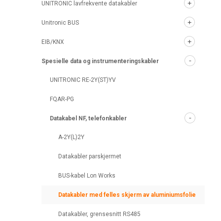
UNITRONIC lavfrekvente datakabler
Unitronic BUS
EIB/KNX
Spesielle data og instrumenteringskabler
UNITRONIC RE-2Y(ST)YV
FQAR-PG
Datakabel NF, telefonkabler
A-2Y(L)2Y
Datakabler parskjermet
BUS-kabel Lon Works
Datakabler med felles skjerm av aluminiumsfolie
Datakabler, grensesnitt RS485