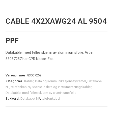
CABLE 4X2XAWG24 AL 9504
PPF
Datakabler med felles skjerm av aluminiumsfolie. Artnr.
83067257 har CPR klasse: Eca.
Varenummer:
83067259
Kategorier:
Kabler
,
Data og kommunikasjonssystemer
,
Datakabel
NF, telefonkabler
,
Spesielle data og instrumenteringskabler
,
Datakabler med felles skjerm av aluminiumsfolie
Stikkord:
Datakabel NF
,
telefonkabel