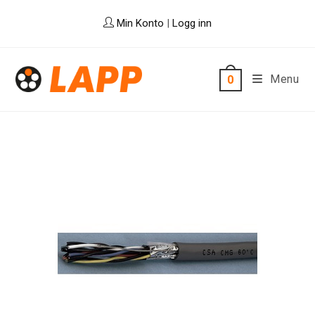
Skip
Min Konto
|
Logg inn
to
content
Menu
0