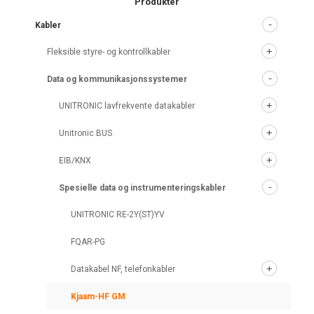
Produkter
Kabler
Fleksible styre- og kontrollkabler
Data og kommunikasjonssystemer
UNITRONIC lavfrekvente datakabler
Unitronic BUS
EIB/KNX
Spesielle data og instrumenteringskabler
UNITRONIC RE-2Y(ST)YV
FQAR-PG
Datakabel NF, telefonkabler
Kjaam-HF GM