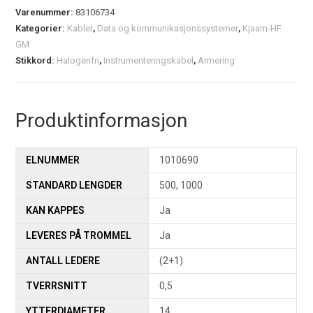
Varenummer:
83106734
Kategorier:
Kabler
,
Data og kommunikasjonssystemer
,
Kjaam-HF
GM
Stikkord:
Halogenfri
,
Instrumenteringskabel
,
Armering
Produktinformasjon
ELNUMMER
1010690
STANDARD LENGDER
500, 1000
KAN KAPPES
Ja
LEVERES PÅ TROMMEL
Ja
ANTALL LEDERE
(2+1)
TVERRSNITT
0,5
YTTERDIAMETER
14