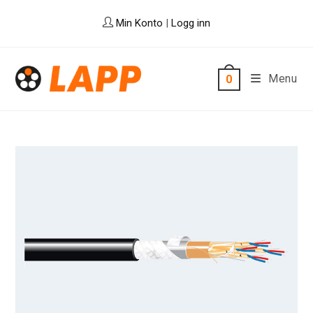
Skip
Min Konto
|
Logg inn
to
content
Menu
0