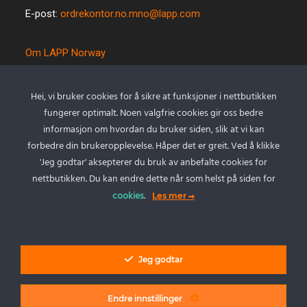
E-post:
ordrekontor.no.mno@lapp.com
Om LAPP Norway
Spesialkabel
Kvalitet og miljø
Hei, vi bruker cookies for å sikre at funksjoner i nettbutikken
Betingelser
fungerer optimalt. Noen valgfrie cookies gir oss bedre
Kontakt oss
informasjon om hvordan du bruker siden, slik at vi kan
forbedre din brukeropplevelse. Håper det er greit. Ved å klikke
Cookie policy
'Jeg godtar' aksepterer du bruk av anbefalte cookies for
Personvernserklæring
nettbutikken. Du kan endre dette når som helst på siden for
cookies
.
Les mer
Min Konto
Logg inn
Jeg godtar
Endre innstillinger