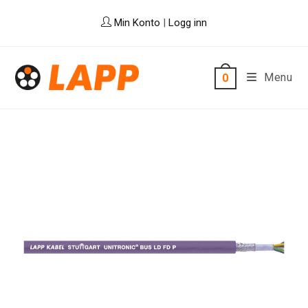
Skip
Min Konto
|
Logg inn
to
content
Menu
0