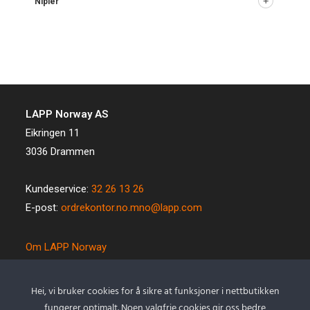
Nipler
LAPP Norway AS
Eikringen 11
3036 Drammen
Kundeservice:
32 26 13 26
E-post:
ordrekontor.no.mno@lapp.com
Om LAPP Norway
Spesialkabel
Kvalitet og miljø
Hei, vi bruker cookies for å sikre at funksjoner i nettbutikken
Betingelser
fungerer optimalt. Noen valgfrie cookies gir oss bedre