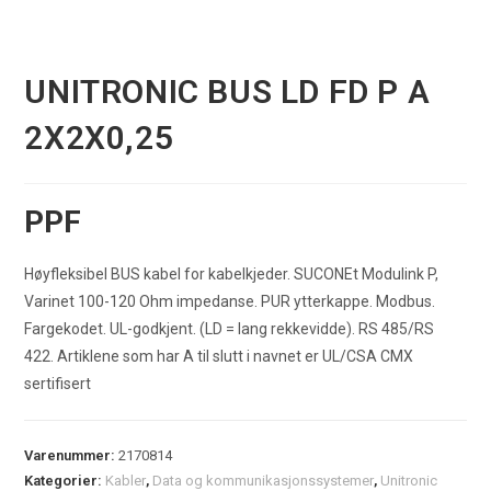
UNITRONIC BUS LD FD P A
2X2X0,25
PPF
Høyfleksibel BUS kabel for kabelkjeder. SUCONEt Modulink P,
Varinet 100-120 Ohm impedanse. PUR ytterkappe. Modbus.
Fargekodet. UL-godkjent. (LD = lang rekkevidde). RS 485/RS
422. Artiklene som har A til slutt i navnet er UL/CSA CMX
sertifisert
Varenummer:
2170814
Kategorier:
Kabler
,
Data og kommunikasjonssystemer
,
Unitronic