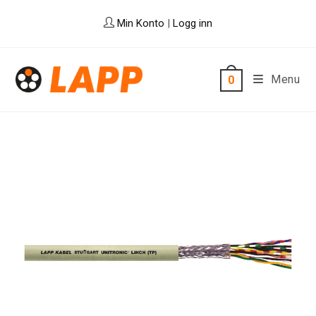
Skip
Min Konto
|
Logg inn
to
content
Menu
0