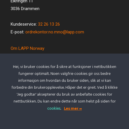
Eikringen 11
3036 Drammen
Kundeservice:
32 26 13 26
E-post:
ordrekontor.no.mno@lapp.com
Om LAPP Norway
Spesialkabel
Kvalitet og miljø
Hei, vi bruker cookies for å sikre at funksjoner i nettbutikken
Betingelser
fungerer optimalt. Noen valgfrie cookies gir oss bedre
Kontakt oss
informasjon om hvordan du bruker siden, slik at vi kan
forbedre din brukeropplevelse. Håper det er greit. Ved å klikke
Cookie policy
'Jeg godtar' aksepterer du bruk av anbefalte cookies for
Personvernserklæring
nettbutikken. Du kan endre dette når som helst på siden for
cookies
.
Les mer
Min Konto
Logg inn