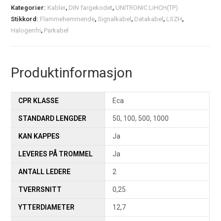
Kategorier:
Kabler
,
DIN fargekodet
,
UNITRONIC LiHCH(TP)
Stikkord:
Flammehemmende
,
Signalkabel
,
Datakabel
,
LSZH
,
Halogenfri
,
Parkabel
Produktinformasjon
CPR KLASSE
Eca
STANDARD LENGDER
50, 100, 500, 1000
KAN KAPPES
Ja
LEVERES PÅ TROMMEL
Ja
ANTALL LEDERE
2
TVERRSNITT
0,25
YTTERDIAMETER
12,7