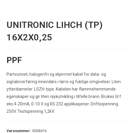
UNITRONIC LIHCH (TP)
16X2X0,25
PPF
Partvunnet, halogenfri og skjermet kabel for data- og
signaloverføring innendørs i tørre og fuktige omgivelser. Liten
ytterdiameter. LSZH-type. Kabelen har flammehemmende
egenskaper og gir liten røykutvikling i tilfelle brann. Brukes til f.
eks.4-20mA, 0-10 V og RS 232 applikasjoner. Driftsspenning
250V. Testspenning 1,2kV.
Varenummer:
0038416