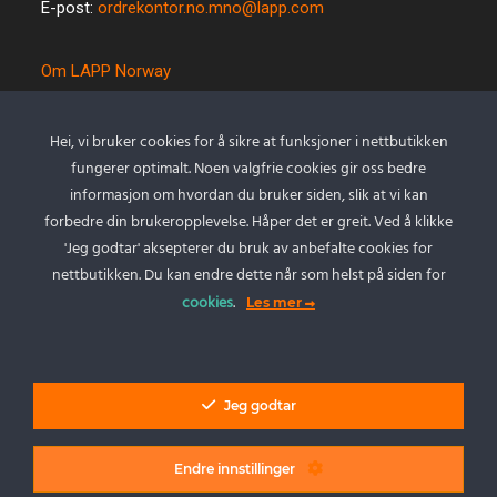
E-post:
ordrekontor.no.mno@lapp.com
Om LAPP Norway
Spesialkabel
Kvalitet og miljø
Hei, vi bruker cookies for å sikre at funksjoner i nettbutikken
Betingelser
fungerer optimalt. Noen valgfrie cookies gir oss bedre
Kontakt oss
informasjon om hvordan du bruker siden, slik at vi kan
forbedre din brukeropplevelse. Håper det er greit. Ved å klikke
Cookie policy
'Jeg godtar' aksepterer du bruk av anbefalte cookies for
Personvernserklæring
nettbutikken. Du kan endre dette når som helst på siden for
cookies
.
Les mer
Min Konto
Logg inn
Jeg godtar
Endre innstillinger
LAPP Norway AS - Alle rettigheter.