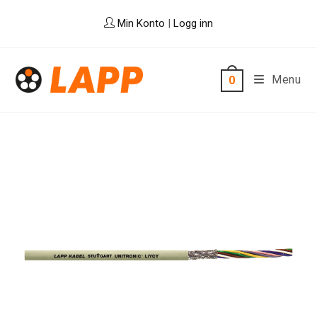
Skip
Min Konto
|
Logg inn
to
content
Menu
0