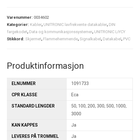
Varenummer:
0034602
Kategorier:
Kabler
,
UNITRONIC lavfrekvente datakabler
,
DIN
fargekodet
,
Data og kommunikasjonssystemer
,
UNITRONIC LiYCY
Stikkord:
Skjermet
,
Flammehemmende
,
Signalkabel
,
Datakabel
,
PVC
Produktinformasjon
ELNUMMER
1091733
CPR KLASSE
Eca
STANDARD LENGDER
50, 100, 200, 300, 500, 1000,
3000
KAN KAPPES
Ja
LEVERES PÅ TROMMEL
Ja