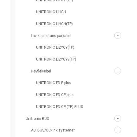
UNITRONIC LiYCY (TP)
UNITRONIC LiHCH
UNITRONIC LiHCH(TP)
Lav kapasitans parkabel
UNITRONIC Li2YCY(TP)
UNITRONIC Li2YCYv(TP)
Høyfleksibel
UNITRONIC-FD P plus
UNITRONIC-FD CP plus
UNITRONIC FD CP (TP) PLUS
Unitronic BUS
ASI BUS/CC-link systemer