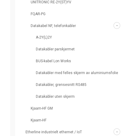
UNITRONIC RE-2Y(ST)YV
FQAR-PG
Datakabel NF, telefonkabler
A-2Y(L)2Y
Datakabler parskjermet
BUS-kabel Lon Works
Datakabler med felles skjerm av aluminiumsfolie
Datakabler, grensesnitt RS485
Datakabler uten skjerm
Kjaam-HF GM
Kjaam-HF
Etherline industrielt ethernet / IoT