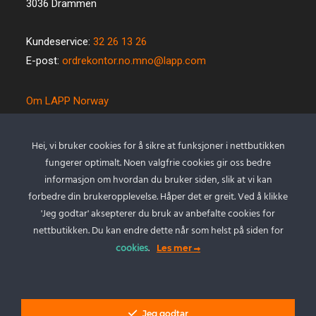
3036 Drammen
Kundeservice:
32 26 13 26
E-post:
ordrekontor.no.mno@lapp.com
Om LAPP Norway
Spesialkabel
Kvalitet og miljø
Hei, vi bruker cookies for å sikre at funksjoner i nettbutikken
Betingelser
fungerer optimalt. Noen valgfrie cookies gir oss bedre
Kontakt oss
informasjon om hvordan du bruker siden, slik at vi kan
forbedre din brukeropplevelse. Håper det er greit. Ved å klikke
Cookie policy
'Jeg godtar' aksepterer du bruk av anbefalte cookies for
Personvernserklæring
nettbutikken. Du kan endre dette når som helst på siden for
cookies
.
Les mer
Min Konto
Logg inn
Jeg godtar