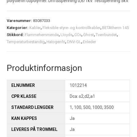
polyolefin copolymer. Driftsspenning 0,6/1kV. Testspenning 5kV.
Varenummer:
83087033
Kategorier:
Kabler
,
Fleksible styre- og kontrollkabler
,
BETAtherm 145
Stikkord:
Flammehemmende
,
Lloyds
,
CCs
,
Ghost
,
Tverrbundet
,
Temperaturbestandig
,
Halogenfri
,
DNV-GL
,
Enleder
Produktinformasjon
ELNUMMER
1012214
CPR KLASSE
Dca: s2,d2,a1
STANDARD LENGDER
1, 100, 500, 1000, 3500
KAN KAPPES
Ja
LEVERES PÅ TROMMEL
Ja