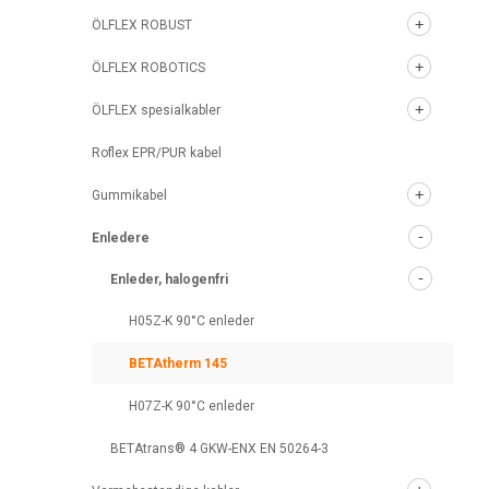
ÖLFLEX ROBUST
ÖLFLEX ROBOTICS
ÖLFLEX spesialkabler
Roflex EPR/PUR kabel
Gummikabel
Enledere
Enleder, halogenfri
H05Z-K 90°C enleder
BETAtherm 145
H07Z-K 90°C enleder
BETAtrans® 4 GKW-ENX EN 50264-3