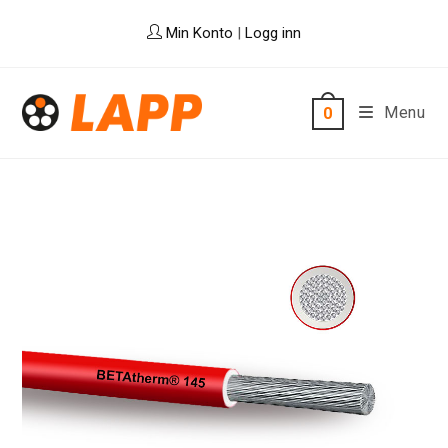
Skip
Min Konto
|
Logg inn
to
content
Menu
0