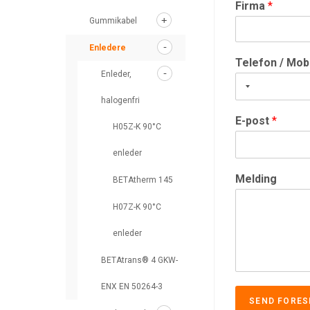
Firma
*
Gummikabel
Enledere
Telefon / Mob
Enleder,
halogenfri
E-post
*
H05Z-K 90°C
enleder
Melding
BETAtherm 145
H07Z-K 90°C
enleder
BETAtrans® 4 GKW-
ENX EN 50264-3
SEND FORES