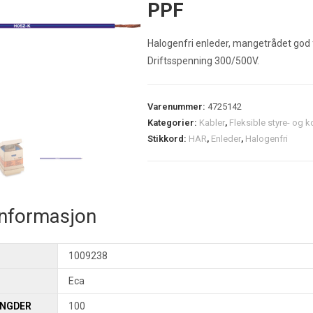
PPF
Halogenfri enleder, mangetrådet god fl
Driftsspenning 300/500V.
Varenummer:
4725142
Kategorier:
Kabler
,
Fleksible styre- og k
Stikkord:
HAR
,
Enleder
,
Halogenfri
informasjon
1009238
Eca
ENGDER
100