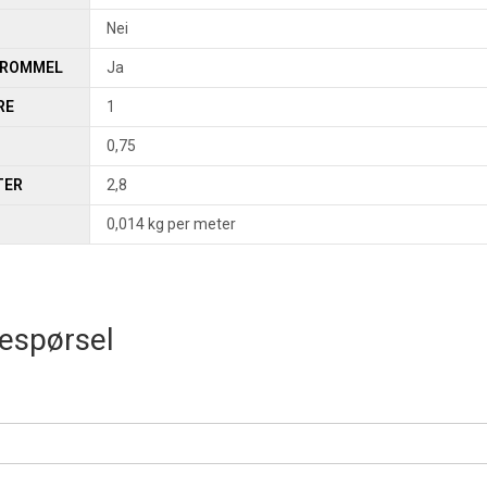
Nei
TROMMEL
Ja
RE
1
0,75
TER
2,8
0,014 kg per meter
espørsel