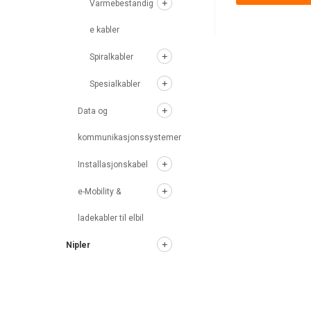
Varmebestandig
e kabler
Spiralkabler
Spesialkabler
Data og
kommunikasjonssystemer
Installasjonskabel
e-Mobility &
ladekabler til elbil
Nipler