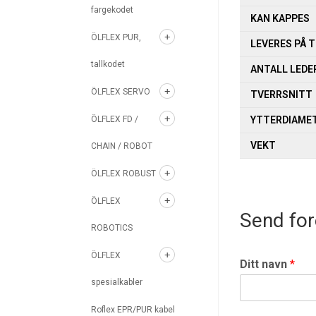
fargekodet
KAN KAPPES
ÖLFLEX PUR,
LEVERES PÅ 
tallkodet
ANTALL LEDE
ÖLFLEX SERVO
TVERRSNITT
ÖLFLEX FD /
YTTERDIAME
VEKT
CHAIN / ROBOT
ÖLFLEX ROBUST
ÖLFLEX
Send for
ROBOTICS
ÖLFLEX
Ditt navn
*
spesialkabler
Roflex EPR/PUR kabel