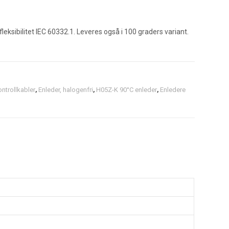
eksibilitet IEC 60332.1. Leveres også i 100 graders variant.
ontrollkabler
,
Enleder, halogenfri
,
H05Z-K 90°C enleder
,
Enledere