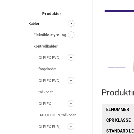
search
Produkter
Kabler
Fleksible styre- og
kontrollkabler
ÖLFLEX PVC,
fargekodet
ÖLFLEX PVC,
Produkt
tallkodet
ÖLFLEX
ELNUMMER
HALOGENFRI, tallkodet
CPR KLASSE
ÖLFLEX PUR,
STANDARD L