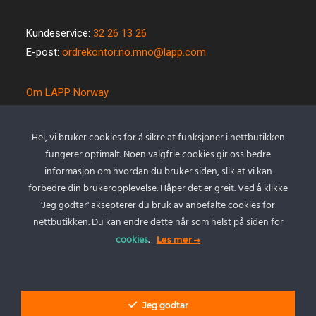
Kundeservice:
32 26 13 26
E-post:
ordrekontor.no.mno@lapp.com
Om LAPP Norway
Spesialkabel
Kvalitet og miljø
Hei, vi bruker cookies for å sikre at funksjoner i nettbutikken
Betingelser
fungerer optimalt. Noen valgfrie cookies gir oss bedre
Kontakt oss
informasjon om hvordan du bruker siden, slik at vi kan
forbedre din brukeropplevelse. Håper det er greit. Ved å klikke
Cookie policy
'Jeg godtar' aksepterer du bruk av anbefalte cookies for
Personvernserklæring
nettbutikken. Du kan endre dette når som helst på siden for
cookies
.
Les mer
Min Konto
Logg inn
Jeg godtar