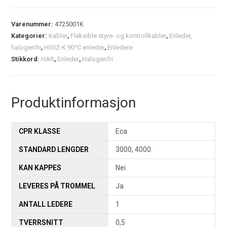
Varenummer:
4725001K
Kategorier:
Kabler
,
Fleksible styre- og kontrollkabler
,
Enleder,
halogenfri
,
H05Z-K 90°C enleder
,
Enledere
Stikkord:
HAR
,
Enleder
,
Halogenfri
Produktinformasjon
CPR KLASSE
Eca
STANDARD LENGDER
3000, 4000
KAN KAPPES
Nei
LEVERES PÅ TROMMEL
Ja
ANTALL LEDERE
1
TVERRSNITT
0,5