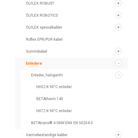
ÖLFLEX ROBUST
ÖLFLEX ROBOTICS
ÖLFLEX spesialkabler
Roflex EPR/PUR kabel
Gummikabel
Enledere
Enleder, halogenfri
H05Z-K 90°C enleder
BETAtherm 145
H07Z-K 90°C enleder
BETAtrans® 4 GKW-ENX EN 50264-3
Varmebestandige kabler