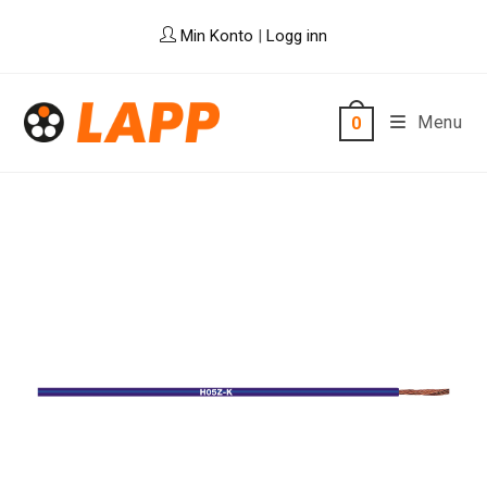
Skip
Min Konto
|
Logg inn
to
content
Menu
0