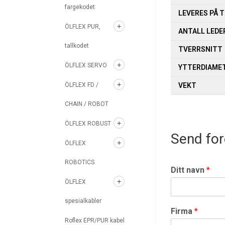
fargekodet
LEVERES PÅ 
ÖLFLEX PUR,
ANTALL LEDE
tallkodet
TVERRSNITT
ÖLFLEX SERVO
YTTERDIAME
ÖLFLEX FD /
VEKT
CHAIN / ROBOT
ÖLFLEX ROBUST
Send for
ÖLFLEX
ROBOTICS
Ditt navn
*
ÖLFLEX
spesialkabler
Firma
*
Roflex EPR/PUR kabel