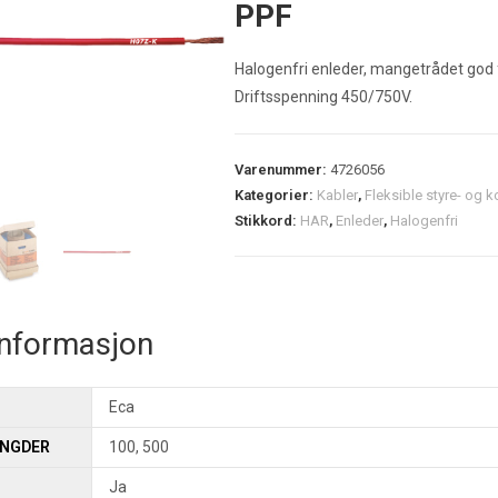
PPF
Halogenfri enleder, mangetrådet god fl
Driftsspenning 450/750V.
Varenummer:
4726056
Kategorier:
Kabler
,
Fleksible styre- og k
Stikkord:
HAR
,
Enleder
,
Halogenfri
informasjon
Eca
ENGDER
100, 500
Ja