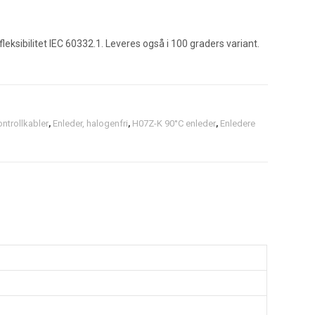
eksibilitet IEC 60332.1. Leveres også i 100 graders variant.
ontrollkabler
,
Enleder, halogenfri
,
H07Z-K 90°C enleder
,
Enledere