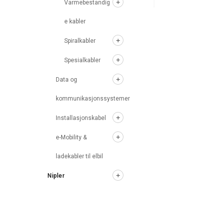
Varmebestandig
e kabler
Spiralkabler
Spesialkabler
Data og
kommunikasjonssystemer
Installasjonskabel
e-Mobility &
ladekabler til elbil
Nipler