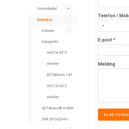
Gummikabel
Telefon / Mob
Enledere
Enleder,
E-post
*
halogenfri
H05Z-K 90°C
Melding
enleder
BETAtherm 145
H07Z-K 90°C
enleder
BETAtrans® 4 GKW-
SEND FORES
ENX EN 50264-3