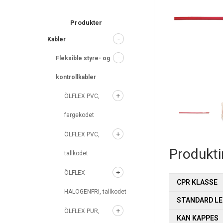
search
Produkter
Kabler
Fleksible styre- og
kontrollkabler
ÖLFLEX PVC,
fargekodet
ÖLFLEX PVC,
Produkt
tallkodet
ÖLFLEX
CPR KLASSE
HALOGENFRI, tallkodet
STANDARD L
ÖLFLEX PUR,
KAN KAPPES