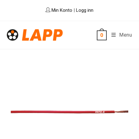
Skip
Min Konto
|
Logg inn
to
content
Menu
0