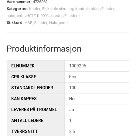
Varenummer:
4726062
Kategorier:
Kabler
,
Fleksible styre- og kontrollkabler
,
Enleder,
halogenfri
,
H07Z-K 90°C enleder
,
Enledere
Stikkord:
HAR
,
Enleder
,
Halogenfri
Produktinformasjon
ELNUMMER
1009295
CPR KLASSE
Eca
STANDARD LENGDER
100
KAN KAPPES
Nei
LEVERES PÅ TROMMEL
Ja
ANTALL LEDERE
1
TVERRSNITT
2,5