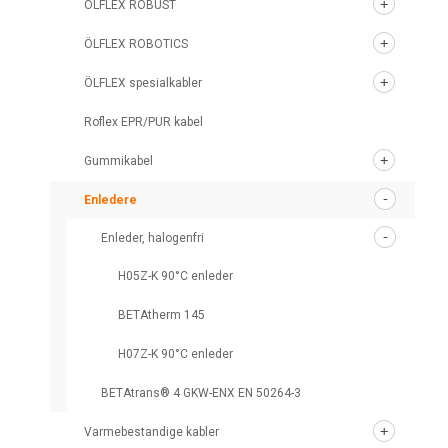
ÖLFLEX ROBUST
ÖLFLEX ROBOTICS
ÖLFLEX spesialkabler
Roflex EPR/PUR kabel
Gummikabel
Enledere
Enleder, halogenfri
H05Z-K 90°C enleder
BETAtherm 145
H07Z-K 90°C enleder
BETAtrans® 4 GKW-ENX EN 50264-3
Varmebestandige kabler