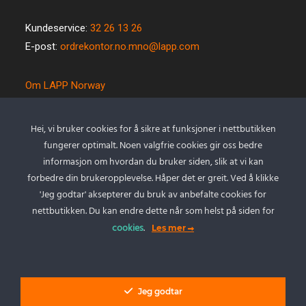
Kundeservice:
32 26 13 26
E-post:
ordrekontor.no.mno@lapp.com
Om LAPP Norway
Spesialkabel
Kvalitet og miljø
Hei, vi bruker cookies for å sikre at funksjoner i nettbutikken
Betingelser
fungerer optimalt. Noen valgfrie cookies gir oss bedre
Kontakt oss
informasjon om hvordan du bruker siden, slik at vi kan
forbedre din brukeropplevelse. Håper det er greit. Ved å klikke
Cookie policy
'Jeg godtar' aksepterer du bruk av anbefalte cookies for
Personvernserklæring
nettbutikken. Du kan endre dette når som helst på siden for
cookies
.
Les mer
Min Konto
Logg inn
Jeg godtar