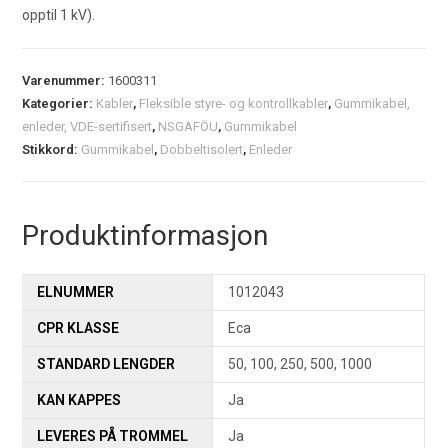
opptil 1 kV).
Varenummer:
1600311
Kategorier:
Kabler
,
Fleksible styre- og kontrollkabler
,
Gummikabel,
enleder, VDE-sertifisert
,
NSGAFÖU
,
Gummikabel
Stikkord:
Gummikabel
,
Dobbeltisolert
,
Enleder
Produktinformasjon
ELNUMMER
1012043
CPR KLASSE
Eca
STANDARD LENGDER
50, 100, 250, 500, 1000
KAN KAPPES
Ja
LEVERES PÅ TROMMEL
Ja