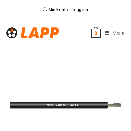
Skip
Min Konto
|
Logg inn
to
content
Menu
0