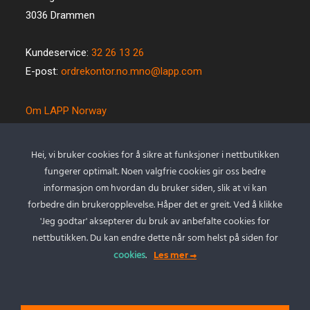
3036 Drammen
Kundeservice:
32 26 13 26
E-post:
ordrekontor.no.mno@lapp.com
Om LAPP Norway
Spesialkabel
Kvalitet og miljø
Hei, vi bruker cookies for å sikre at funksjoner i nettbutikken
Betingelser
fungerer optimalt. Noen valgfrie cookies gir oss bedre
Kontakt oss
informasjon om hvordan du bruker siden, slik at vi kan
forbedre din brukeropplevelse. Håper det er greit. Ved å klikke
Cookie policy
'Jeg godtar' aksepterer du bruk av anbefalte cookies for
Personvernserklæring
nettbutikken. Du kan endre dette når som helst på siden for
cookies
.
Les mer
Min Konto
Logg inn