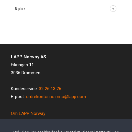
Nipler
LAPP Norway AS
Eikringen 11
3036 Drammen
Kundeservice:
32 26 13 26
E-post:
ordrekontor.no.mno@lapp.com
Om LAPP Norway
Spesialkabel
Kvalitet og miljø