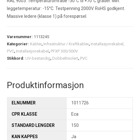
RAL 9003. Temperaturområde -30°C til +70°C grader. Min.
leggetemperatur: -15°C. Testpenning 2000V. RoHS godkjent.
Massive ledere (klasse 1) på forespørsel.
Varenummer:
1113245
Kategorier:
Kabler
,
Infrastruktur / Kraftkabler
,
Installasjonskabel,
PVC
,
Installasjonskabel
,
PFXP 300/500V
Stikkord:
UV-bestandig
,
Dobbeltisolert
,
PVC
Produktinformasjon
ELNUMMER
1011726
CPR KLASSE
Eca
STANDARD LENGDER
150
KAN KAPPES
Ja