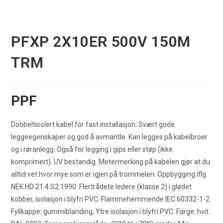
PFXP 2X10ER 500V 150M
TRM
PPF
Dobbeltisolert kabel for fast installasjon. Svært gode
leggeegenskaper og god å avmantle. Kan legges på kabelbroer
og i røranlegg. Også for legging i gips eller støp (ikke
komprimert). UV bestandig. Metermerking på kabelen gjør at du
alltid vet hvor mye som er igjen på trommelen. Oppbygging iflg.
NEK HD 21.4 S2:1990: Flertrådete ledere (klasse 2) i glødet
kobber, isolasjon i blyfri PVC. Flammehemmende IEC 60332-1-2.
Fyllkappe: gummiblanding, Ytre isolasjon i blyfri PVC. Farge: hvit.