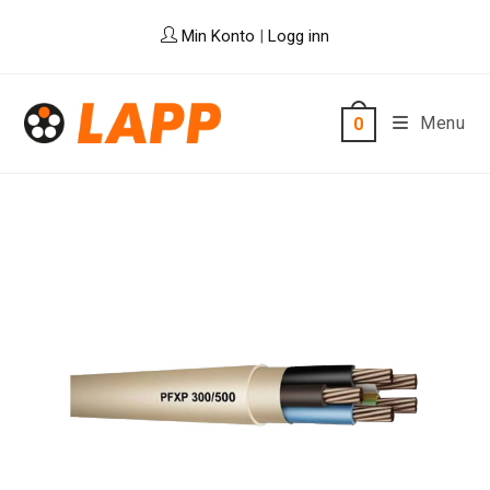
Skip
Min Konto
|
Logg inn
to
content
Menu
0