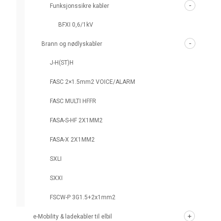
Funksjonssikre kabler
BFXI 0,6/1kV
Brann og nødlyskabler
J-H(ST)H
FASC 2×1.5mm2 VOICE/ALARM
FASC MULTI HFFR
FASA-S-HF 2X1MM2
FASA-X 2X1MM2
SXLI
SXXI
FSCW-P 3G1.5+2x1mm2
e-Mobility & ladekabler til elbil